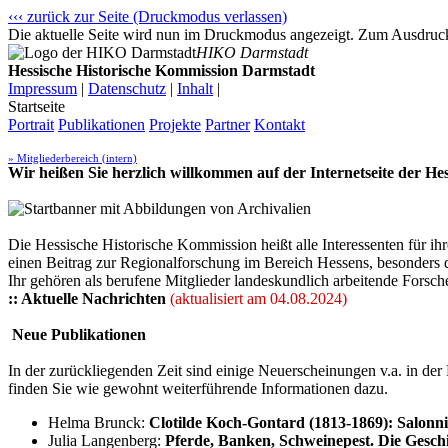
‹‹‹ zurück zur Seite (Druckmodus verlassen)
Die aktuelle Seite wird nun im Druckmodus angezeigt. Zum Ausdrucke
HIKO Darmstadt
Hessische Historische Kommission Darmstadt
Impressum
|
Datenschutz
|
Inhalt
|
Startseite
Portrait
Publikationen
Projekte
Partner
Kontakt
» Mitgliederbereich (intern)
Wir heißen Sie herzlich willkommen auf der Internetseite der H
Die Hessische Historische Kommission heißt alle Interessenten für 
einen Beitrag zur Regionalforschung im Bereich Hessens, besonders 
Ihr gehören als berufene Mitglieder landeskundlich arbeitende Forsch
:: Aktuelle Nachrichten
(aktualisiert am 04.08.2024)
Neue Publikationen
In der zurückliegenden Zeit sind einige Neuerscheinungen v.a. in d
finden Sie wie gewohnt weiterführende Informationen dazu.
Helma Brunck:
Clotilde Koch-Gontard (1813-1869): Salonn
Julia Langenberg:
Pferde, Banken, Schweinepest. Die Gesc