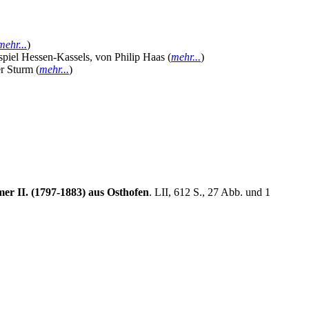
mehr...
)
ispiel Hessen-Kassels, von Philip Haas (
mehr...
)
r Sturm (
mehr...
)
r II. (1797-1883) aus Osthofen
. LII, 612 S., 27 Abb. und 1