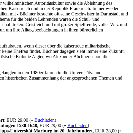
ur wilhelminischen Autoritätskultur sowie die Ablehnung des
tschen Kaiserreich und in der Republik Frankreich. Immer wieder
ilien mit - Büchner besuchte oft seine Geschwister in Darmstadt und
Thema für die beiden Lehrenden waren die Schul- und
chaft treten. Geistreich und mit großer Spielfreude, voller Witz und
tur, um ihre Alltagsbeobachtungen in ihren bürgerlichen
ufzubauen, wenn dieser über die kaisertreue militaristische
er keine Ehefrau findet. Büchner dagegen sieht immer eine Zukunft:
ranzösische Kolonie Algier, wo Alexander Büchner schon die
langten in den 1980er Jahren in die Universitäts- und
ie den historischen Zusammenhang der angesprochenen Themen und
rt
; EUR 29,00 (»
Buchladen
)
Büdingen 1580-1648
, EUR 29,00 (»
Buchladen
)
ipps-Universität Marburg im 20. Jahrhundert
, EUR 28,00 (»