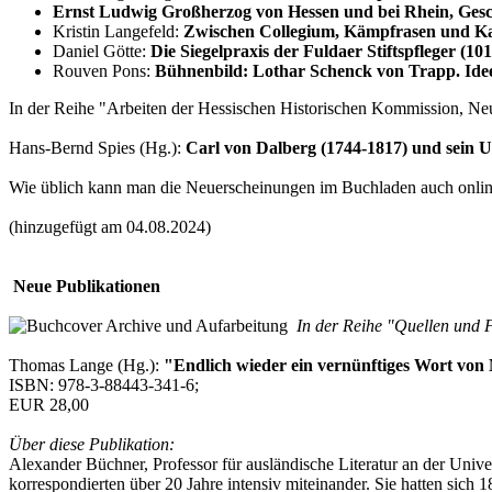
Ernst Ludwig Großherzog von Hessen und bei Rhein, Ges
Kristin Langefeld:
Zwischen Collegium, Kämpfrasen und Kaf
Daniel Götte:
Die Siegelpraxis der Fuldaer Stiftspfleger (10
Rouven Pons:
Bühnenbild: Lothar Schenck von Trapp. Ide
In der Reihe "Arbeiten der Hessischen Historischen Kommission, Neu
Hans-Bernd Spies (Hg.):
Carl von Dalberg (1744-1817) und sein 
Wie üblich kann man die Neuerscheinungen im Buchladen auch online
(hinzugefügt am 04.08.2024)
Neue Publikationen
In der Reihe "Quellen und F
Thomas Lange (Hg.):
"Endlich wieder ein vernünftiges Wort von
ISBN: 978-3-88443-341-6;
EUR 28,00
Über diese Publikation:
Alexander Büchner, Professor für ausländische Literatur an der Univ
korrespondierten über 20 Jahre intensiv miteinander. Sie hatten sic