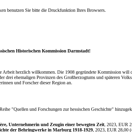
n benutzen Sie bitte die Druckfunktion Ihres Browsers.
essischen Historischen Kommission Darmstadt!
ihre Arbeit herzlich willkommen. Die 1908 gegründete Kommission will
der drei ehemaligen Provinzen des Großherzogtums und späteren Volkss
erinnen und Forscher dieser Region an.
er Reihe "Quellen und Forschungen zur hessischen Geschichte" hinzuge
ière, Unternehmerin und Zeugin einer bewegten Zeit
, 2023, EUR 2
hichte der Behringwerke in Marburg 1918-1929
, 2023, EUR 28,00 