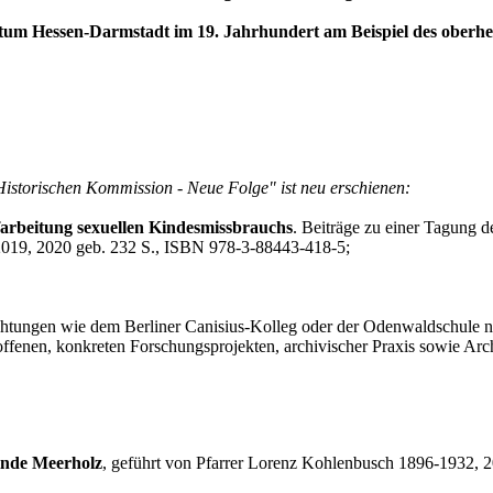
m Hessen-Darmstadt im 19. Jahrhundert am Beispiel des oberhess
Historischen Kommission - Neue Folge" ist neu erschienen:
arbeitung sexuellen Kindesmissbrauchs
. Beiträge zu einer Tagung 
2019, 2020 geb. 232 S., ISBN 978-3-88443-418-5;
ichtungen wie dem Berliner Canisius-Kolleg oder der Odenwaldschule
offenen, konkreten Forschungsprojekten, archivischer Praxis sowie Arc
inde Meerholz
, geführt von Pfarrer Lorenz Kohlenbusch 1896-1932, 2