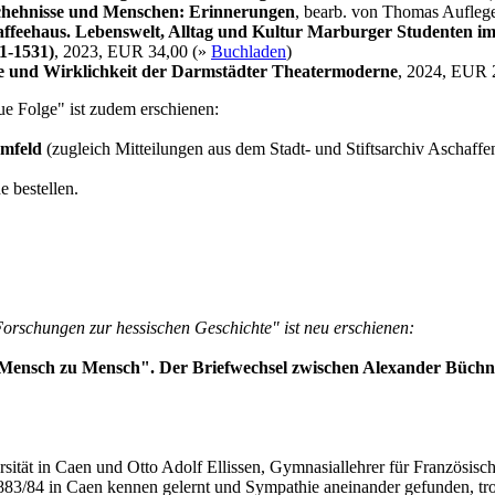
chehnisse und Menschen: Erinnerungen
, bearb. von Thomas Aufleg
feehaus. Lebenswelt, Alltag und Kultur Marburger Studenten im
11-1531)
, 2023, EUR 34,00 (»
Buchladen
)
e und Wirklichkeit der Darmstädter Theatermoderne
, 2024, EUR 
e Folge" ist zudem erschienen:
Umfeld
(zugleich Mitteilungen aus dem Stadt- und Stiftsarchiv Aschaff
 bestellen.
orschungen zur hessischen Geschichte" ist neu erschienen:
 Mensch zu Mensch". Der Briefwechsel zwischen Alexander Büchne
ersität in Caen und Otto Adolf Ellissen, Gymnasiallehrer für Französis
h 1883/84 in Caen kennen gelernt und Sympathie aneinander gefunden, t