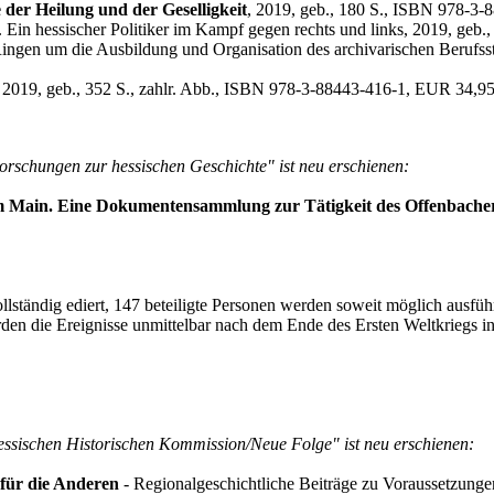
der Heilung und der Geselligkeit
, 2019, geb., 180 S., ISBN 978-3
. Ein hessischer Politiker im Kampf gegen rechts und links, 2019, ge
ingen um die Ausbildung und Organisation des archivarischen Berufss
, 2019, geb., 352 S., zahlr. Abb., ISBN 978-3-88443-416-1, EUR 34,9
orschungen zur hessischen Geschichte" ist neu erschienen:
 am Main. Eine Dokumentensammlung zur Tätigkeit des Offenbache
lständig ediert, 147 beteiligte Personen werden soweit möglich ausführ
 werden die Ereignisse unmittelbar nach dem Ende des Ersten Weltkrieg
essischen Historischen Kommission/Neue Folge" ist neu erschienen:
 für die Anderen
- Regionalgeschichtliche Beiträge zu Voraussetzung