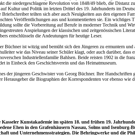
nkt die niedergeschlagene Revolution von 1848/49 blieb, die Distanz z
auf Kultur und Politik im letzten Drittel des 19. Jahrhunderts im Deu
Briefschreiber teilten sich aber auch Neuigkeiten aus den eigenen Fam
auschten Veröffentlichungen aus und kommentierten sie. Ein wichtiges 
ildung sollte die Vorbereitung auf Berufe in moderner Technik und Wirts
eingestreuten Anspielungen der klassischen und zeitgenössischen Litera
ers entschlüsseln die Andeutungen für heutige Leser.
der Büchner ist witzig und bemüht sich den Jüngeren zu ermuntern und a
lleiter wie das Niveau seiner Schüler klagt, oder auch darüber, dass 
annoverschen Industriellenfamilie Bahlsen. Beide reisten 1902 in die f
ndet in Einbeck den Geschichtsverein und das Heimatmuseum.
ines der jüngeren Geschwister von Georg Büchner. Ihre Handschriften ge
lt der Herausgeber die Biographien der Korrespondenten vor ebenso w
Kasseler Kunstakademie im späten 18. und frühen 19. Jahrhunde
hiedene Ehen in den Grafenhäusern Nassau, Solms und Isenburg-
aft und Unternehmensstrategien. Die Behringwerke und die Phil