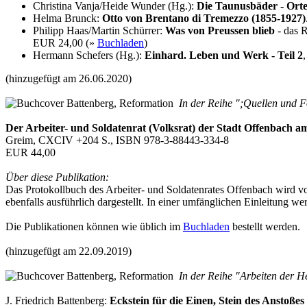
Christina Vanja/Heide Wunder (Hg.):
Die Taunusbäder - Orte 
Helma Brunck:
Otto von Brentano di Tremezzo (1855-1927)
Philipp Haas/Martin Schürrer:
Was von Preussen blieb
- das R
EUR 24,00 (»
Buchladen
)
Hermann Schefers (Hg.):
Einhard. Leben und Werk - Teil 2
(hinzugefügt am 26.06.2020)
In der Reihe ";Quellen und F
Der Arbeiter- und Soldatenrat (Volksrat) der Stadt Offenbach
Greim, CXCIV +204 S., ISBN 978-3-88443-334-8
EUR 44,00
Über diese Publikation:
Das Protokollbuch des Arbeiter- und Soldatenrates Offenbach wird vol
ebenfalls ausführlich dargestellt. In einer umfänglichen Einleitung
Die Publikationen können wie üblich im
Buchladen
bestellt werden.
(hinzugefügt am 22.09.2019)
In der Reihe "Arbeiten der H
J. Friedrich Battenberg:
Eckstein für die Einen, Stein des Anstoßes