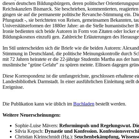
diesen deutschen Bildungsbürgern, deren politischer Orientierungspu
Reichskanzlers Bismarck. Sie beschrieben, kommentierten, reagierten 
gingen sie auf die permanente politische Revanche-Stimmung ein. Die 
Pfungstadt -, sie berichteten von Reisen, gemeinsamen Bekannten, t
Universitätsreformen der 1880er Jahre: an die Stelle humanistischer B
Ironie bedienten sich beide Autoren in Form von Zitaten oder locker 
Bildungskosmos einzufü gen. Zahlreiche Erläuterungen des Herausgeb
Im Stil unterscheiden sich die Briefe wie die beiden Autoren: Alexan
Stimmung in Deutschland, die politische Meinungskontrolle durch Schu
mit 72 Jahren heiratete er die 22-jährige Studentin Martha aus der h
muslimische "grüne Gefahr" zu spüren meinte. Ellissen dagegen grü
Diese Korrespondenz ist die umfangreichste, geschlossen erhaltene e
Landesbibliothek Darmstadt. In einer ausführlichen Einleitung stel
Ereignisse.
Die Publikation kann wie üblich im
Buchladen
bestellt werden.
Weitere Neuerscheinungen:
Sophie-Luise Mävers:
Reformimpuls und Regelungswut. Die 
Silvia Kepsch:
Dynastie und Konfession. Konfessionsversc
Christian Kleinschmidt (Hg.):
Seuchenbekämpfung, Wissensch