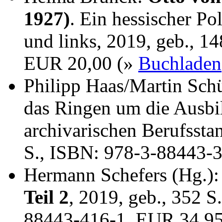
1927)
. Ein hessischer Po
und links, 2019, geb., 1
EUR 20,00 (»
Buchladen
Philipp Haas/Martin Sch
das Ringen um die Ausbi
archivarischen Berufssta
S., ISBN: 978-3-88443-
Hermann Schefers (Hg.)
Teil 2
, 2019, geb., 352 S
88443-416-1, EUR 34,9