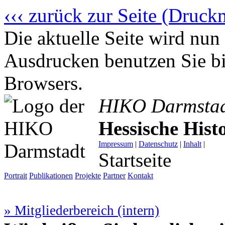
‹‹‹ zurück zur Seite (Druck
Die aktuelle Seite wird n
Ausdrucken benutzen Sie bi
Browsers.
HIKO Darmsta
Hessische His
Impressum
|
Datenschutz
|
Inhalt
|
Startseite
Portrait
Publikationen
Projekte
Partner
Kontakt
» Mitgliederbereich (intern)