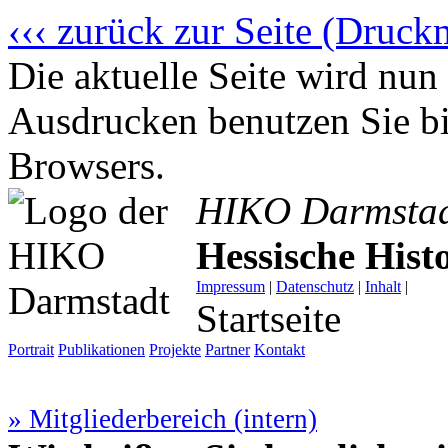
‹‹‹ zurück zur Seite (Druck
Die aktuelle Seite wird n
Ausdrucken benutzen Sie bi
Browsers.
HIKO Darmsta
Hessische His
Impressum
|
Datenschutz
|
Inhalt
|
Startseite
Portrait
Publikationen
Projekte
Partner
Kontakt
» Mitgliederbereich (intern)