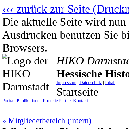
‹‹‹ zurück zur Seite (Druck
Die aktuelle Seite wird n
Ausdrucken benutzen Sie bi
Browsers.
HIKO Darmsta
Hessische His
Impressum
|
Datenschutz
|
Inhalt
|
Startseite
Portrait
Publikationen
Projekte
Partner
Kontakt
» Mitgliederbereich (intern)