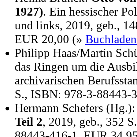
1927)
. Ein hessischer Po
und links, 2019, geb., 1
EUR 20,00 (»
Buchladen
Philipp Haas/Martin Sch
das Ringen um die Ausbi
archivarischen Berufssta
S., ISBN: 978-3-88443-
Hermann Schefers (Hg.)
Teil 2
, 2019, geb., 352 S
88443-416-1, EUR 34,9