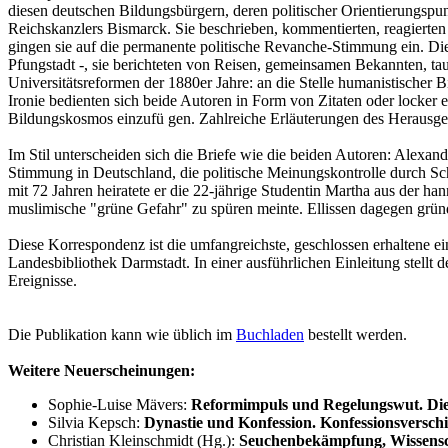
diesen deutschen Bildungsbürgern, deren politischer Orientierungspu
Reichskanzlers Bismarck. Sie beschrieben, kommentierten, reagierten 
gingen sie auf die permanente politische Revanche-Stimmung ein. Die 
Pfungstadt -, sie berichteten von Reisen, gemeinsamen Bekannten, t
Universitätsreformen der 1880er Jahre: an die Stelle humanistischer B
Ironie bedienten sich beide Autoren in Form von Zitaten oder locker 
Bildungskosmos einzufü gen. Zahlreiche Erläuterungen des Herausgeb
Im Stil unterscheiden sich die Briefe wie die beiden Autoren: Alexan
Stimmung in Deutschland, die politische Meinungskontrolle durch Schu
mit 72 Jahren heiratete er die 22-jährige Studentin Martha aus der h
muslimische "grüne Gefahr" zu spüren meinte. Ellissen dagegen grü
Diese Korrespondenz ist die umfangreichste, geschlossen erhaltene e
Landesbibliothek Darmstadt. In einer ausführlichen Einleitung stel
Ereignisse.
Die Publikation kann wie üblich im
Buchladen
bestellt werden.
Weitere Neuerscheinungen:
Sophie-Luise Mävers:
Reformimpuls und Regelungswut. Die 
Silvia Kepsch:
Dynastie und Konfession. Konfessionsversc
Christian Kleinschmidt (Hg.):
Seuchenbekämpfung, Wissensch