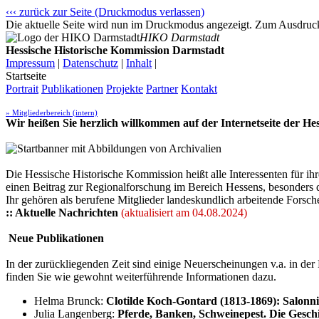
‹‹‹ zurück zur Seite (Druckmodus verlassen)
Die aktuelle Seite wird nun im Druckmodus angezeigt. Zum Ausdrucke
HIKO Darmstadt
Hessische Historische Kommission Darmstadt
Impressum
|
Datenschutz
|
Inhalt
|
Startseite
Portrait
Publikationen
Projekte
Partner
Kontakt
» Mitgliederbereich (intern)
Wir heißen Sie herzlich willkommen auf der Internetseite der H
Die Hessische Historische Kommission heißt alle Interessenten für 
einen Beitrag zur Regionalforschung im Bereich Hessens, besonders 
Ihr gehören als berufene Mitglieder landeskundlich arbeitende Forsch
:: Aktuelle Nachrichten
(aktualisiert am 04.08.2024)
Neue Publikationen
In der zurückliegenden Zeit sind einige Neuerscheinungen v.a. in d
finden Sie wie gewohnt weiterführende Informationen dazu.
Helma Brunck:
Clotilde Koch-Gontard (1813-1869): Salonn
Julia Langenberg:
Pferde, Banken, Schweinepest. Die Gesc