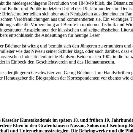
nkt die niedergeschlagene Revolution von 1848/49 blieb, die Distanz z
auf Kultur und Politik im letzten Drittel des 19. Jahrhunderts im Deu
Briefschreiber teilten sich aber auch Neuigkeiten aus den eigenen Fam
auschten Veröffentlichungen aus und kommentierten sie. Ein wichtiges 
ildung sollte die Vorbereitung auf Berufe in moderner Technik und Wirts
eingestreuten Anspielungen der klassischen und zeitgenössischen Litera
ers entschlüsseln die Andeutungen für heutige Leser.
der Büchner ist witzig und bemüht sich den Jüngeren zu ermuntern und a
lleiter wie das Niveau seiner Schüler klagt, oder auch darüber, dass 
annoverschen Industriellenfamilie Bahlsen. Beide reisten 1902 in die f
ndet in Einbeck den Geschichtsverein und das Heimatmuseum.
ines der jüngeren Geschwister von Georg Büchner. Ihre Handschriften ge
lt der Herausgeber die Biographien der Korrespondenten vor ebenso w
Kasseler Kunstakademie im späten 18. und frühen 19. Jahrhunde
hiedene Ehen in den Grafenhäusern Nassau, Solms und Isenburg-
aft und Unternehmensstrategien. Die Behringwerke und die Phil