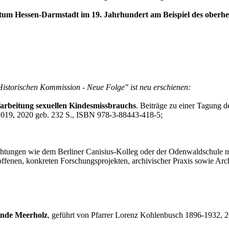
m Hessen-Darmstadt im 19. Jahrhundert am Beispiel des oberhess
Historischen Kommission - Neue Folge" ist neu erschienen:
arbeitung sexuellen Kindesmissbrauchs
. Beiträge zu einer Tagung 
2019, 2020 geb. 232 S., ISBN 978-3-88443-418-5;
ichtungen wie dem Berliner Canisius-Kolleg oder der Odenwaldschule
offenen, konkreten Forschungsprojekten, archivischer Praxis sowie Arc
inde Meerholz
, geführt von Pfarrer Lorenz Kohlenbusch 1896-1932, 2