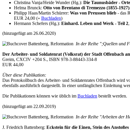
Christina Vanja/Heide Wunder (Hg.):
Die Taunusbäder - Orte 
Helma Brunck:
Otto von Brentano di Tremezzo (1855-1927)
Philipp Haas/Martin Schürrer:
Was von Preussen blieb
- das R
EUR 24,00 (»
Buchladen
)
Hermann Schefers (Hg.):
Einhard. Leben und Werk - Teil 2
(hinzugefügt am 26.06.2020)
In der Reihe ";Quellen und F
Der Arbeiter- und Soldatenrat (Volksrat) der Stadt Offenbach
Greim, CXCIV +204 S., ISBN 978-3-88443-334-8
EUR 44,00
Über diese Publikation:
Das Protokollbuch des Arbeiter- und Soldatenrates Offenbach wird vol
ebenfalls ausführlich dargestellt. In einer umfänglichen Einleitung
Die Publikationen können wie üblich im
Buchladen
bestellt werden.
(hinzugefügt am 22.09.2019)
In der Reihe "Arbeiten der H
J. Friedrich Battenberg:
Eckstein für die Einen, Stein des Anstoßes