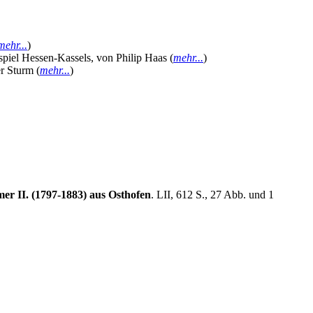
mehr...
)
ispiel Hessen-Kassels, von Philip Haas (
mehr...
)
r Sturm (
mehr...
)
r II. (1797-1883) aus Osthofen
. LII, 612 S., 27 Abb. und 1