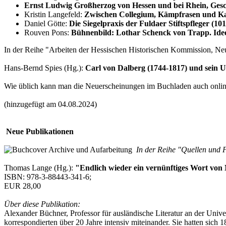
Ernst Ludwig Großherzog von Hessen und bei Rhein, Ges
Kristin Langefeld:
Zwischen Collegium, Kämpfrasen und Kaf
Daniel Götte:
Die Siegelpraxis der Fuldaer Stiftspfleger (10
Rouven Pons:
Bühnenbild: Lothar Schenck von Trapp. Ide
In der Reihe "Arbeiten der Hessischen Historischen Kommission, Neu
Hans-Bernd Spies (Hg.):
Carl von Dalberg (1744-1817) und sein 
Wie üblich kann man die Neuerscheinungen im Buchladen auch online
(hinzugefügt am 04.08.2024)
Neue Publikationen
In der Reihe "Quellen und F
Thomas Lange (Hg.):
"Endlich wieder ein vernünftiges Wort von
ISBN: 978-3-88443-341-6;
EUR 28,00
Über diese Publikation:
Alexander Büchner, Professor für ausländische Literatur an der Univ
korrespondierten über 20 Jahre intensiv miteinander. Sie hatten sic