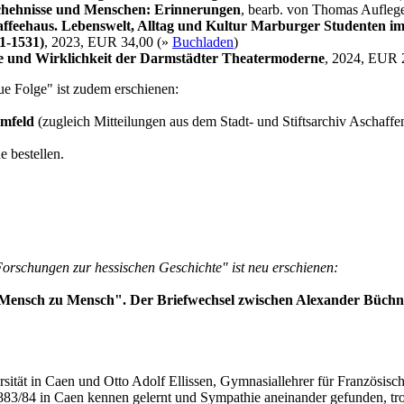
chehnisse und Menschen: Erinnerungen
, bearb. von Thomas Aufleg
feehaus. Lebenswelt, Alltag und Kultur Marburger Studenten im
11-1531)
, 2023, EUR 34,00 (»
Buchladen
)
e und Wirklichkeit der Darmstädter Theatermoderne
, 2024, EUR 
e Folge" ist zudem erschienen:
Umfeld
(zugleich Mitteilungen aus dem Stadt- und Stiftsarchiv Aschaff
 bestellen.
orschungen zur hessischen Geschichte" ist neu erschienen:
 Mensch zu Mensch". Der Briefwechsel zwischen Alexander Büchne
ersität in Caen und Otto Adolf Ellissen, Gymnasiallehrer für Französis
h 1883/84 in Caen kennen gelernt und Sympathie aneinander gefunden, t