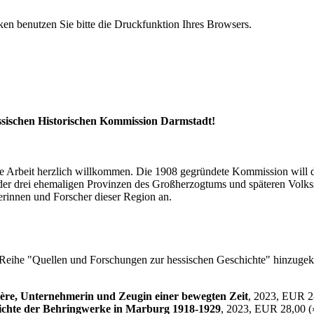
n benutzen Sie bitte die Druckfunktion Ihres Browsers.
essischen Historischen Kommission Darmstadt!
ihre Arbeit herzlich willkommen. Die 1908 gegründete Kommission will
der drei ehemaligen Provinzen des Großherzogtums und späteren Volkss
erinnen und Forscher dieser Region an.
er Reihe "Quellen und Forschungen zur hessischen Geschichte" hinzuge
ière, Unternehmerin und Zeugin einer bewegten Zeit
, 2023, EUR 2
hichte der Behringwerke in Marburg 1918-1929
, 2023, EUR 28,00 