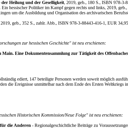
der Heilung und der Geselligkeit
, 2019, geb., 180 S., ISBN 978-3
. Ein hessischer Politiker im Kampf gegen rechts und links, 2019, ge
ingen um die Ausbildung und Organisation des archivarischen Berufss
, 2019, geb., 352 S., zahlr. Abb., ISBN 978-3-88443-416-1, EUR 34,9
orschungen zur hessischen Geschichte" ist neu erschienen:
 am Main. Eine Dokumentensammlung zur Tätigkeit des Offenbache
lständig ediert, 147 beteiligte Personen werden soweit möglich ausführ
 werden die Ereignisse unmittelbar nach dem Ende des Ersten Weltkrieg
essischen Historischen Kommission/Neue Folge" ist neu erschienen:
 für die Anderen
- Regionalgeschichtliche Beiträge zu Voraussetzung