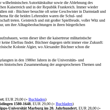
ur wilhelminischen Autoritätskultur sowie die Ablehnung des
tschen Kaiserreich und in der Republik Frankreich. Immer wieder
ilien mit - Büchner besuchte oft seine Geschwister in Darmstadt und
Thema für die beiden Lehrenden waren die Schul- und
chaft treten. Geistreich und mit großer Spielfreude, voller Witz und
tur, um ihre Alltagsbeobachtungen in ihren bürgerlichen
ufzubauen, wenn dieser über die kaisertreue militaristische
er keine Ehefrau findet. Büchner dagegen sieht immer eine Zukunft:
ranzösische Kolonie Algier, wo Alexander Büchner schon die
langten in den 1980er Jahren in die Universitäts- und
ie den historischen Zusammenhang der angesprochenen Themen und
rt
; EUR 29,00 (»
Buchladen
)
Büdingen 1580-1648
, EUR 29,00 (»
Buchladen
)
ipps-Universität Marburg im 20. Jahrhundert
, EUR 28,00 (»