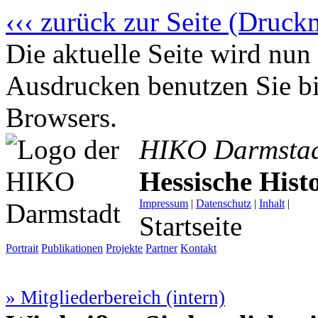
‹‹‹ zurück zur Seite (Druck
Die aktuelle Seite wird n
Ausdrucken benutzen Sie bi
Browsers.
HIKO Darmsta
Hessische His
Impressum
|
Datenschutz
|
Inhalt
|
Startseite
Portrait
Publikationen
Projekte
Partner
Kontakt
» Mitgliederbereich (intern)