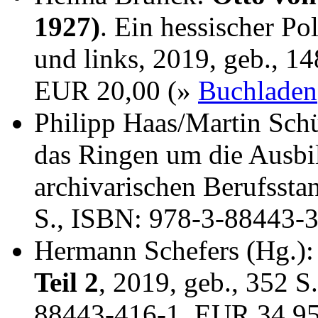
1927)
. Ein hessischer Po
und links, 2019, geb., 1
EUR 20,00 (»
Buchladen
Philipp Haas/Martin Sch
das Ringen um die Ausbi
archivarischen Berufssta
S., ISBN: 978-3-88443-
Hermann Schefers (Hg.)
Teil 2
, 2019, geb., 352 S
88443-416-1, EUR 34,9