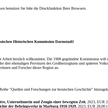
n benutzen Sie bitte die Druckfunktion Ihres Browsers.
essischen Historischen Kommission Darmstadt!
ihre Arbeit herzlich willkommen. Die 1908 gegründete Kommission will
der drei ehemaligen Provinzen des Großherzogtums und späteren Volkss
erinnen und Forscher dieser Region an.
er Reihe "Quellen und Forschungen zur hessischen Geschichte" hinzuge
ière, Unternehmerin und Zeugin einer bewegten Zeit
, 2023, EUR 2
hichte der Behringwerke in Marburg 1918-1929
, 2023, EUR 28,00 