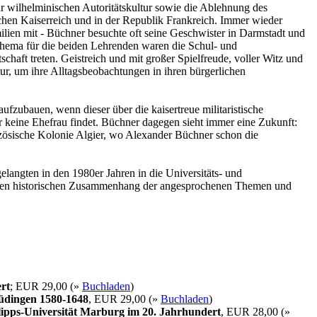
ur wilhelminischen Autoritätskultur sowie die Ablehnung des
tschen Kaiserreich und in der Republik Frankreich. Immer wieder
ilien mit - Büchner besuchte oft seine Geschwister in Darmstadt und
Thema für die beiden Lehrenden waren die Schul- und
chaft treten. Geistreich und mit großer Spielfreude, voller Witz und
tur, um ihre Alltagsbeobachtungen in ihren bürgerlichen
ufzubauen, wenn dieser über die kaisertreue militaristische
er keine Ehefrau findet. Büchner dagegen sieht immer eine Zukunft:
ranzösische Kolonie Algier, wo Alexander Büchner schon die
langten in den 1980er Jahren in die Universitäts- und
ie den historischen Zusammenhang der angesprochenen Themen und
rt
; EUR 29,00 (»
Buchladen
)
Büdingen 1580-1648
, EUR 29,00 (»
Buchladen
)
ipps-Universität Marburg im 20. Jahrhundert
, EUR 28,00 (»