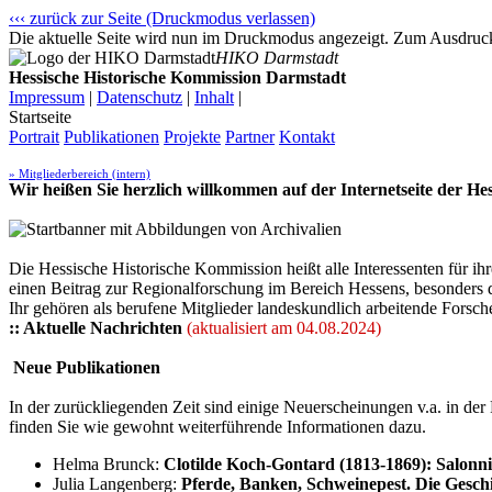
‹‹‹ zurück zur Seite (Druckmodus verlassen)
Die aktuelle Seite wird nun im Druckmodus angezeigt. Zum Ausdrucke
HIKO Darmstadt
Hessische Historische Kommission Darmstadt
Impressum
|
Datenschutz
|
Inhalt
|
Startseite
Portrait
Publikationen
Projekte
Partner
Kontakt
» Mitgliederbereich (intern)
Wir heißen Sie herzlich willkommen auf der Internetseite der H
Die Hessische Historische Kommission heißt alle Interessenten für 
einen Beitrag zur Regionalforschung im Bereich Hessens, besonders 
Ihr gehören als berufene Mitglieder landeskundlich arbeitende Forsch
:: Aktuelle Nachrichten
(aktualisiert am 04.08.2024)
Neue Publikationen
In der zurückliegenden Zeit sind einige Neuerscheinungen v.a. in d
finden Sie wie gewohnt weiterführende Informationen dazu.
Helma Brunck:
Clotilde Koch-Gontard (1813-1869): Salonn
Julia Langenberg:
Pferde, Banken, Schweinepest. Die Gesc