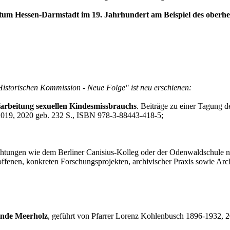
m Hessen-Darmstadt im 19. Jahrhundert am Beispiel des oberhess
Historischen Kommission - Neue Folge" ist neu erschienen:
arbeitung sexuellen Kindesmissbrauchs
. Beiträge zu einer Tagung 
2019, 2020 geb. 232 S., ISBN 978-3-88443-418-5;
ichtungen wie dem Berliner Canisius-Kolleg oder der Odenwaldschule
offenen, konkreten Forschungsprojekten, archivischer Praxis sowie Arc
inde Meerholz
, geführt von Pfarrer Lorenz Kohlenbusch 1896-1932, 2