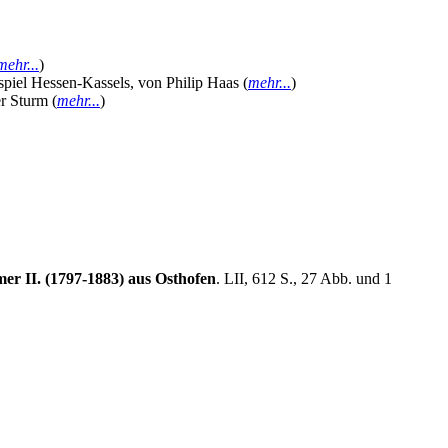
mehr...
)
ispiel Hessen-Kassels, von Philip Haas (
mehr...
)
r Sturm (
mehr...
)
r II. (1797-1883) aus Osthofen
. LII, 612 S., 27 Abb. und 1