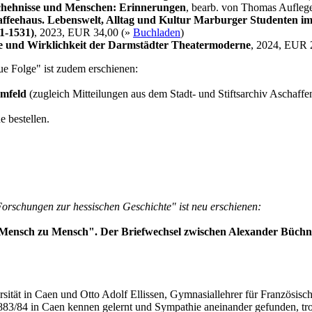
chehnisse und Menschen: Erinnerungen
, bearb. von Thomas Aufleg
feehaus. Lebenswelt, Alltag und Kultur Marburger Studenten im
11-1531)
, 2023, EUR 34,00 (»
Buchladen
)
e und Wirklichkeit der Darmstädter Theatermoderne
, 2024, EUR 
e Folge" ist zudem erschienen:
Umfeld
(zugleich Mitteilungen aus dem Stadt- und Stiftsarchiv Aschaff
 bestellen.
orschungen zur hessischen Geschichte" ist neu erschienen:
 Mensch zu Mensch". Der Briefwechsel zwischen Alexander Büchne
ersität in Caen und Otto Adolf Ellissen, Gymnasiallehrer für Französis
h 1883/84 in Caen kennen gelernt und Sympathie aneinander gefunden, t