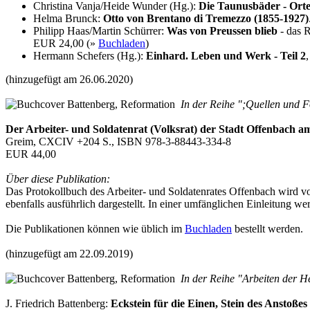
Christina Vanja/Heide Wunder (Hg.):
Die Taunusbäder - Orte 
Helma Brunck:
Otto von Brentano di Tremezzo (1855-1927)
Philipp Haas/Martin Schürrer:
Was von Preussen blieb
- das R
EUR 24,00 (»
Buchladen
)
Hermann Schefers (Hg.):
Einhard. Leben und Werk - Teil 2
(hinzugefügt am 26.06.2020)
In der Reihe ";Quellen und F
Der Arbeiter- und Soldatenrat (Volksrat) der Stadt Offenbach
Greim, CXCIV +204 S., ISBN 978-3-88443-334-8
EUR 44,00
Über diese Publikation:
Das Protokollbuch des Arbeiter- und Soldatenrates Offenbach wird vol
ebenfalls ausführlich dargestellt. In einer umfänglichen Einleitung
Die Publikationen können wie üblich im
Buchladen
bestellt werden.
(hinzugefügt am 22.09.2019)
In der Reihe "Arbeiten der H
J. Friedrich Battenberg:
Eckstein für die Einen, Stein des Anstoßes