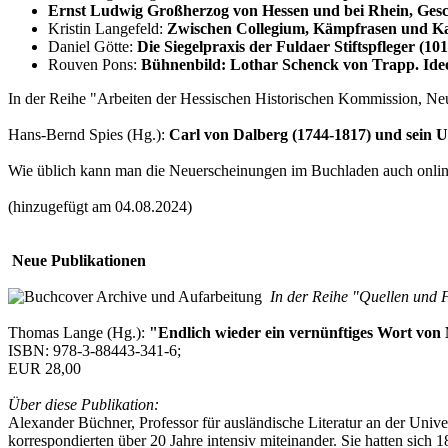
Ernst Ludwig Großherzog von Hessen und bei Rhein, Ges
Kristin Langefeld:
Zwischen Collegium, Kämpfrasen und Kaf
Daniel Götte:
Die Siegelpraxis der Fuldaer Stiftspfleger (10
Rouven Pons:
Bühnenbild: Lothar Schenck von Trapp. Ide
In der Reihe "Arbeiten der Hessischen Historischen Kommission, Neu
Hans-Bernd Spies (Hg.):
Carl von Dalberg (1744-1817) und sein 
Wie üblich kann man die Neuerscheinungen im Buchladen auch online
(hinzugefügt am 04.08.2024)
Neue Publikationen
In der Reihe "Quellen und F
Thomas Lange (Hg.):
"Endlich wieder ein vernünftiges Wort von
ISBN: 978-3-88443-341-6;
EUR 28,00
Über diese Publikation:
Alexander Büchner, Professor für ausländische Literatur an der Univ
korrespondierten über 20 Jahre intensiv miteinander. Sie hatten sic