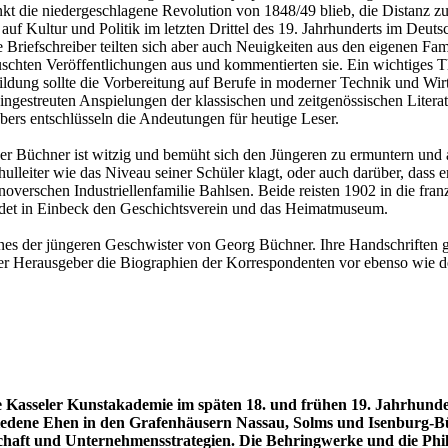
nkt die niedergeschlagene Revolution von 1848/49 blieb, die Distanz z
auf Kultur und Politik im letzten Drittel des 19. Jahrhunderts im Deu
Briefschreiber teilten sich aber auch Neuigkeiten aus den eigenen Fam
auschten Veröffentlichungen aus und kommentierten sie. Ein wichtiges 
ildung sollte die Vorbereitung auf Berufe in moderner Technik und Wirts
eingestreuten Anspielungen der klassischen und zeitgenössischen Litera
ers entschlüsseln die Andeutungen für heutige Leser.
der Büchner ist witzig und bemüht sich den Jüngeren zu ermuntern und a
lleiter wie das Niveau seiner Schüler klagt, oder auch darüber, dass 
annoverschen Industriellenfamilie Bahlsen. Beide reisten 1902 in die f
ndet in Einbeck den Geschichtsverein und das Heimatmuseum.
ines der jüngeren Geschwister von Georg Büchner. Ihre Handschriften ge
lt der Herausgeber die Biographien der Korrespondenten vor ebenso w
Kasseler Kunstakademie im späten 18. und frühen 19. Jahrhunde
hiedene Ehen in den Grafenhäusern Nassau, Solms und Isenburg-
aft und Unternehmensstrategien. Die Behringwerke und die Phil