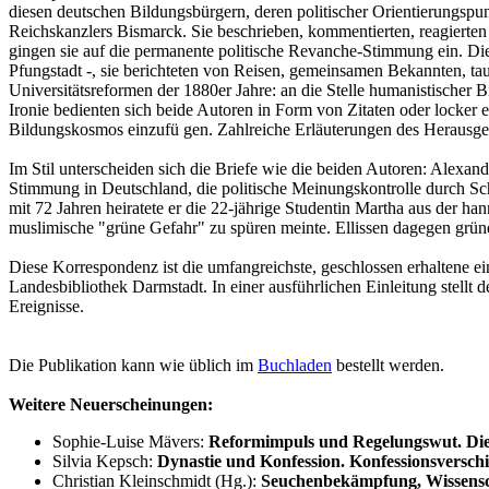
diesen deutschen Bildungsbürgern, deren politischer Orientierungspu
Reichskanzlers Bismarck. Sie beschrieben, kommentierten, reagierten 
gingen sie auf die permanente politische Revanche-Stimmung ein. Die 
Pfungstadt -, sie berichteten von Reisen, gemeinsamen Bekannten, t
Universitätsreformen der 1880er Jahre: an die Stelle humanistischer B
Ironie bedienten sich beide Autoren in Form von Zitaten oder locker 
Bildungskosmos einzufü gen. Zahlreiche Erläuterungen des Herausgeb
Im Stil unterscheiden sich die Briefe wie die beiden Autoren: Alexan
Stimmung in Deutschland, die politische Meinungskontrolle durch Schu
mit 72 Jahren heiratete er die 22-jährige Studentin Martha aus der h
muslimische "grüne Gefahr" zu spüren meinte. Ellissen dagegen grü
Diese Korrespondenz ist die umfangreichste, geschlossen erhaltene e
Landesbibliothek Darmstadt. In einer ausführlichen Einleitung stel
Ereignisse.
Die Publikation kann wie üblich im
Buchladen
bestellt werden.
Weitere Neuerscheinungen:
Sophie-Luise Mävers:
Reformimpuls und Regelungswut. Die 
Silvia Kepsch:
Dynastie und Konfession. Konfessionsversc
Christian Kleinschmidt (Hg.):
Seuchenbekämpfung, Wissensch