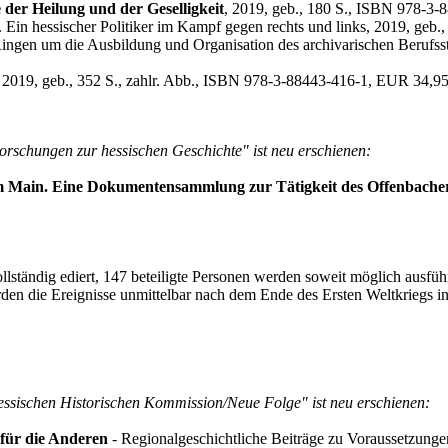
der Heilung und der Geselligkeit
, 2019, geb., 180 S., ISBN 978-3
. Ein hessischer Politiker im Kampf gegen rechts und links, 2019, ge
ingen um die Ausbildung und Organisation des archivarischen Berufss
, 2019, geb., 352 S., zahlr. Abb., ISBN 978-3-88443-416-1, EUR 34,9
orschungen zur hessischen Geschichte" ist neu erschienen:
 am Main. Eine Dokumentensammlung zur Tätigkeit des Offenbache
lständig ediert, 147 beteiligte Personen werden soweit möglich ausführ
 werden die Ereignisse unmittelbar nach dem Ende des Ersten Weltkrieg
essischen Historischen Kommission/Neue Folge" ist neu erschienen:
 für die Anderen
- Regionalgeschichtliche Beiträge zu Voraussetzung