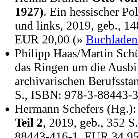
1927)
. Ein hessischer Po
und links, 2019, geb., 1
EUR 20,00 (»
Buchladen
Philipp Haas/Martin Sch
das Ringen um die Ausbi
archivarischen Berufssta
S., ISBN: 978-3-88443-
Hermann Schefers (Hg.)
Teil 2
, 2019, geb., 352 S
88443-416-1, EUR 34,9