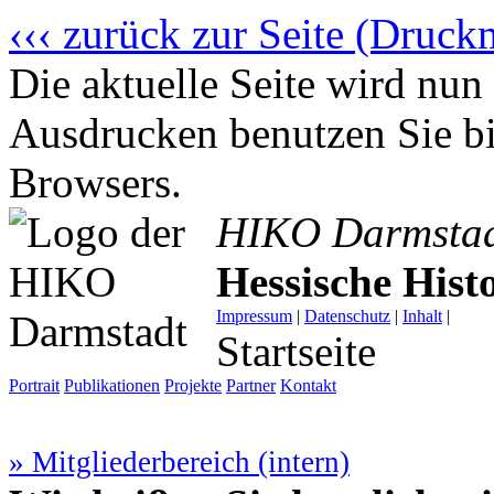
‹‹‹ zurück zur Seite (Druck
Die aktuelle Seite wird n
Ausdrucken benutzen Sie bi
Browsers.
HIKO Darmsta
Hessische His
Impressum
|
Datenschutz
|
Inhalt
|
Startseite
Portrait
Publikationen
Projekte
Partner
Kontakt
» Mitgliederbereich (intern)