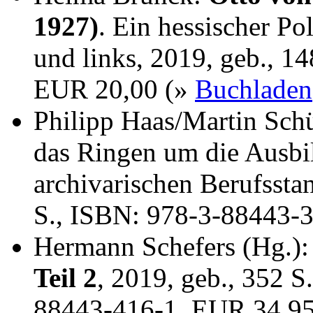
1927)
. Ein hessischer Po
und links, 2019, geb., 1
EUR 20,00 (»
Buchladen
Philipp Haas/Martin Sch
das Ringen um die Ausbi
archivarischen Berufssta
S., ISBN: 978-3-88443-
Hermann Schefers (Hg.)
Teil 2
, 2019, geb., 352 S
88443-416-1, EUR 34,9