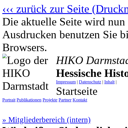
‹‹‹ zurück zur Seite (Druck
Die aktuelle Seite wird n
Ausdrucken benutzen Sie bi
Browsers.
HIKO Darmsta
Hessische His
Impressum
|
Datenschutz
|
Inhalt
|
Startseite
Portrait
Publikationen
Projekte
Partner
Kontakt
» Mitgliederbereich (intern)