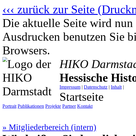
‹‹‹ zurück zur Seite (Druck
Die aktuelle Seite wird n
Ausdrucken benutzen Sie bi
Browsers.
HIKO Darmsta
Hessische His
Impressum
|
Datenschutz
|
Inhalt
|
Startseite
Portrait
Publikationen
Projekte
Partner
Kontakt
» Mitgliederbereich (intern)