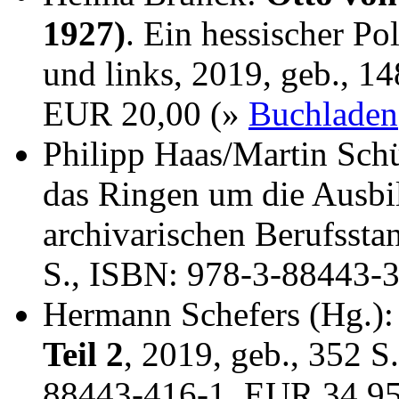
1927)
. Ein hessischer Po
und links, 2019, geb., 1
EUR 20,00 (»
Buchladen
Philipp Haas/Martin Sch
das Ringen um die Ausbi
archivarischen Berufssta
S., ISBN: 978-3-88443-
Hermann Schefers (Hg.)
Teil 2
, 2019, geb., 352 S
88443-416-1, EUR 34,9