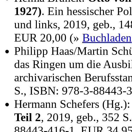
1927)
. Ein hessischer Po
und links, 2019, geb., 1
EUR 20,00 (»
Buchladen
Philipp Haas/Martin Sch
das Ringen um die Ausbi
archivarischen Berufssta
S., ISBN: 978-3-88443-
Hermann Schefers (Hg.)
Teil 2
, 2019, geb., 352 S
88443-416-1, EUR 34,9