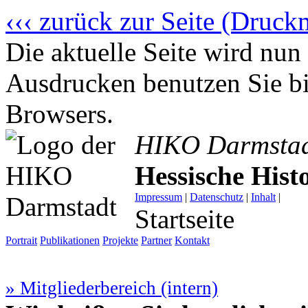
‹‹‹ zurück zur Seite (Druck
Die aktuelle Seite wird n
Ausdrucken benutzen Sie bi
Browsers.
HIKO Darmsta
Hessische His
Impressum
|
Datenschutz
|
Inhalt
|
Startseite
Portrait
Publikationen
Projekte
Partner
Kontakt
» Mitgliederbereich (intern)