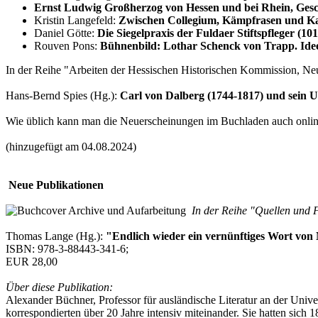
Ernst Ludwig Großherzog von Hessen und bei Rhein, Ges
Kristin Langefeld:
Zwischen Collegium, Kämpfrasen und Kaf
Daniel Götte:
Die Siegelpraxis der Fuldaer Stiftspfleger (10
Rouven Pons:
Bühnenbild: Lothar Schenck von Trapp. Ide
In der Reihe "Arbeiten der Hessischen Historischen Kommission, Neu
Hans-Bernd Spies (Hg.):
Carl von Dalberg (1744-1817) und sein 
Wie üblich kann man die Neuerscheinungen im Buchladen auch online
(hinzugefügt am 04.08.2024)
Neue Publikationen
In der Reihe "Quellen und F
Thomas Lange (Hg.):
"Endlich wieder ein vernünftiges Wort von
ISBN: 978-3-88443-341-6;
EUR 28,00
Über diese Publikation:
Alexander Büchner, Professor für ausländische Literatur an der Univ
korrespondierten über 20 Jahre intensiv miteinander. Sie hatten sic