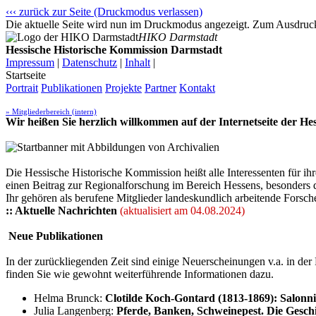
‹‹‹ zurück zur Seite (Druckmodus verlassen)
Die aktuelle Seite wird nun im Druckmodus angezeigt. Zum Ausdrucke
HIKO Darmstadt
Hessische Historische Kommission Darmstadt
Impressum
|
Datenschutz
|
Inhalt
|
Startseite
Portrait
Publikationen
Projekte
Partner
Kontakt
» Mitgliederbereich (intern)
Wir heißen Sie herzlich willkommen auf der Internetseite der H
Die Hessische Historische Kommission heißt alle Interessenten für 
einen Beitrag zur Regionalforschung im Bereich Hessens, besonders 
Ihr gehören als berufene Mitglieder landeskundlich arbeitende Forsch
:: Aktuelle Nachrichten
(aktualisiert am 04.08.2024)
Neue Publikationen
In der zurückliegenden Zeit sind einige Neuerscheinungen v.a. in d
finden Sie wie gewohnt weiterführende Informationen dazu.
Helma Brunck:
Clotilde Koch-Gontard (1813-1869): Salonn
Julia Langenberg:
Pferde, Banken, Schweinepest. Die Gesc