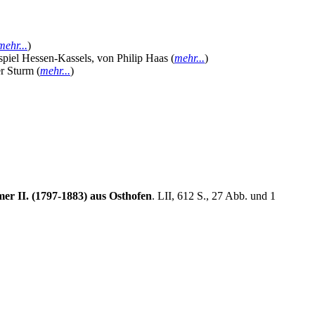
mehr...
)
ispiel Hessen-Kassels, von Philip Haas (
mehr...
)
r Sturm (
mehr...
)
r II. (1797-1883) aus Osthofen
. LII, 612 S., 27 Abb. und 1