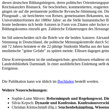
diesen deutschen Bildungsbürgern, deren politischer Orientierungspu
Reichskanzlers Bismarck. Sie beschrieben, kommentierten, reagierten 
gingen sie auf die permanente politische Revanche-Stimmung ein. Die 
Pfungstadt -, sie berichteten von Reisen, gemeinsamen Bekannten, t
Universitätsreformen der 1880er Jahre: an die Stelle humanistischer B
Ironie bedienten sich beide Autoren in Form von Zitaten oder locker 
Bildungskosmos einzufü gen. Zahlreiche Erläuterungen des Herausgeb
Im Stil unterscheiden sich die Briefe wie die beiden Autoren: Alexan
Stimmung in Deutschland, die politische Meinungskontrolle durch Schu
mit 72 Jahren heiratete er die 22-jährige Studentin Martha aus der h
muslimische "grüne Gefahr" zu spüren meinte. Ellissen dagegen grü
Diese Korrespondenz ist die umfangreichste, geschlossen erhaltene e
Landesbibliothek Darmstadt. In einer ausführlichen Einleitung stel
Ereignisse.
Die Publikation kann wie üblich im
Buchladen
bestellt werden.
Weitere Neuerscheinungen:
Sophie-Luise Mävers:
Reformimpuls und Regelungswut. Die 
Silvia Kepsch:
Dynastie und Konfession. Konfessionsversc
Christian Kleinschmidt (Hg.):
Seuchenbekämpfung, Wissensch