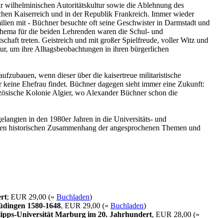
ur wilhelminischen Autoritätskultur sowie die Ablehnung des
tschen Kaiserreich und in der Republik Frankreich. Immer wieder
ilien mit - Büchner besuchte oft seine Geschwister in Darmstadt und
Thema für die beiden Lehrenden waren die Schul- und
chaft treten. Geistreich und mit großer Spielfreude, voller Witz und
tur, um ihre Alltagsbeobachtungen in ihren bürgerlichen
ufzubauen, wenn dieser über die kaisertreue militaristische
er keine Ehefrau findet. Büchner dagegen sieht immer eine Zukunft:
ranzösische Kolonie Algier, wo Alexander Büchner schon die
langten in den 1980er Jahren in die Universitäts- und
ie den historischen Zusammenhang der angesprochenen Themen und
rt
; EUR 29,00 (»
Buchladen
)
Büdingen 1580-1648
, EUR 29,00 (»
Buchladen
)
ipps-Universität Marburg im 20. Jahrhundert
, EUR 28,00 (»