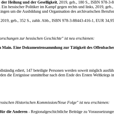
der Heilung und der Geselligkeit
, 2019, geb., 180 S., ISBN 978-3
. Ein hessischer Politiker im Kampf gegen rechts und links, 2019, ge
ingen um die Ausbildung und Organisation des archivarischen Berufss
, 2019, geb., 352 S., zahlr. Abb., ISBN 978-3-88443-416-1, EUR 34,9
orschungen zur hessischen Geschichte" ist neu erschienen:
 am Main. Eine Dokumentensammlung zur Tätigkeit des Offenbache
lständig ediert, 147 beteiligte Personen werden soweit möglich ausführ
 werden die Ereignisse unmittelbar nach dem Ende des Ersten Weltkrieg
essischen Historischen Kommission/Neue Folge" ist neu erschienen:
 für die Anderen
- Regionalgeschichtliche Beiträge zu Voraussetzung