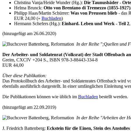
Christina Vanja/Heide Wunder (Hg.):
Die Taunusbäder - Orte 
Helma Brunck:
Otto von Brentano di Tremezzo (1855-1927)
Philipp Haas/Martin Schürrer:
Was von Preussen blieb
- das R
EUR 24,00 (»
Buchladen
)
Hermann Schefers (Hg.):
Einhard. Leben und Werk - Teil 2
(hinzugefügt am 26.06.2020)
In der Reihe ";Quellen und F
Der Arbeiter- und Soldatenrat (Volksrat) der Stadt Offenbach
Greim, CXCIV +204 S., ISBN 978-3-88443-334-8
EUR 44,00
Über diese Publikation:
Das Protokollbuch des Arbeiter- und Soldatenrates Offenbach wird vol
ebenfalls ausführlich dargestellt. In einer umfänglichen Einleitung
Die Publikationen können wie üblich im
Buchladen
bestellt werden.
(hinzugefügt am 22.09.2019)
In der Reihe "Arbeiten der H
J. Friedrich Battenberg:
Eckstein für die Einen, Stein des Anstoßes