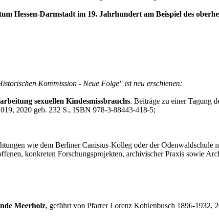
m Hessen-Darmstadt im 19. Jahrhundert am Beispiel des oberhess
Historischen Kommission - Neue Folge" ist neu erschienen:
arbeitung sexuellen Kindesmissbrauchs
. Beiträge zu einer Tagung 
2019, 2020 geb. 232 S., ISBN 978-3-88443-418-5;
ichtungen wie dem Berliner Canisius-Kolleg oder der Odenwaldschule
offenen, konkreten Forschungsprojekten, archivischer Praxis sowie Arc
inde Meerholz
, geführt von Pfarrer Lorenz Kohlenbusch 1896-1932, 2