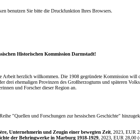
n benutzen Sie bitte die Druckfunktion Ihres Browsers.
essischen Historischen Kommission Darmstadt!
ihre Arbeit herzlich willkommen. Die 1908 gegründete Kommission will
der drei ehemaligen Provinzen des Großherzogtums und späteren Volkss
erinnen und Forscher dieser Region an.
er Reihe "Quellen und Forschungen zur hessischen Geschichte" hinzuge
ière, Unternehmerin und Zeugin einer bewegten Zeit
, 2023, EUR 2
hichte der Behringwerke in Marburg 1918-1929
, 2023, EUR 28,00 