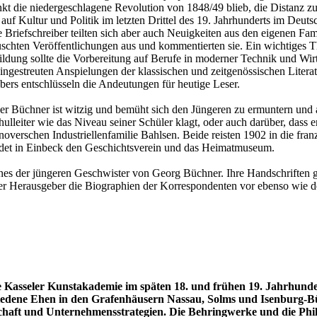
nkt die niedergeschlagene Revolution von 1848/49 blieb, die Distanz z
auf Kultur und Politik im letzten Drittel des 19. Jahrhunderts im Deu
Briefschreiber teilten sich aber auch Neuigkeiten aus den eigenen Fam
auschten Veröffentlichungen aus und kommentierten sie. Ein wichtiges 
ildung sollte die Vorbereitung auf Berufe in moderner Technik und Wirts
eingestreuten Anspielungen der klassischen und zeitgenössischen Litera
ers entschlüsseln die Andeutungen für heutige Leser.
der Büchner ist witzig und bemüht sich den Jüngeren zu ermuntern und a
lleiter wie das Niveau seiner Schüler klagt, oder auch darüber, dass 
annoverschen Industriellenfamilie Bahlsen. Beide reisten 1902 in die f
ndet in Einbeck den Geschichtsverein und das Heimatmuseum.
ines der jüngeren Geschwister von Georg Büchner. Ihre Handschriften ge
lt der Herausgeber die Biographien der Korrespondenten vor ebenso w
Kasseler Kunstakademie im späten 18. und frühen 19. Jahrhunde
hiedene Ehen in den Grafenhäusern Nassau, Solms und Isenburg-
aft und Unternehmensstrategien. Die Behringwerke und die Phil