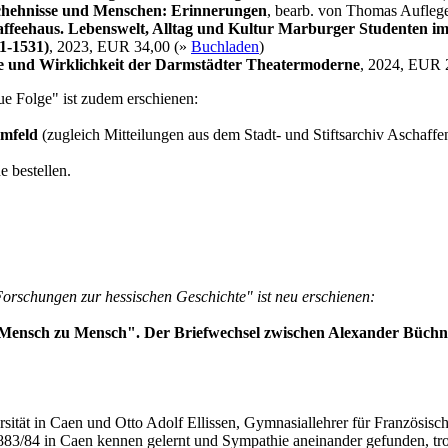
chehnisse und Menschen: Erinnerungen
, bearb. von Thomas Aufleg
feehaus. Lebenswelt, Alltag und Kultur Marburger Studenten im
11-1531)
, 2023, EUR 34,00 (»
Buchladen
)
e und Wirklichkeit der Darmstädter Theatermoderne
, 2024, EUR 
e Folge" ist zudem erschienen:
Umfeld
(zugleich Mitteilungen aus dem Stadt- und Stiftsarchiv Aschaff
 bestellen.
orschungen zur hessischen Geschichte" ist neu erschienen:
 Mensch zu Mensch". Der Briefwechsel zwischen Alexander Büchne
ersität in Caen und Otto Adolf Ellissen, Gymnasiallehrer für Französis
h 1883/84 in Caen kennen gelernt und Sympathie aneinander gefunden, t