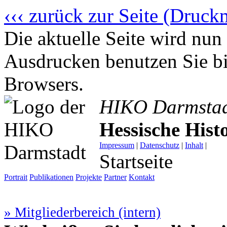
‹‹‹ zurück zur Seite (Druck
Die aktuelle Seite wird n
Ausdrucken benutzen Sie bi
Browsers.
HIKO Darmsta
Hessische His
Impressum
|
Datenschutz
|
Inhalt
|
Startseite
Portrait
Publikationen
Projekte
Partner
Kontakt
» Mitgliederbereich (intern)