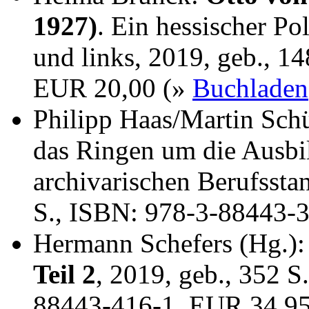
1927)
. Ein hessischer Po
und links, 2019, geb., 1
EUR 20,00 (»
Buchladen
Philipp Haas/Martin Sch
das Ringen um die Ausbi
archivarischen Berufssta
S., ISBN: 978-3-88443-
Hermann Schefers (Hg.)
Teil 2
, 2019, geb., 352 S
88443-416-1, EUR 34,9