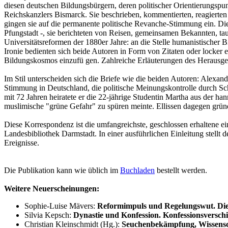
diesen deutschen Bildungsbürgern, deren politischer Orientierungspu
Reichskanzlers Bismarck. Sie beschrieben, kommentierten, reagierten 
gingen sie auf die permanente politische Revanche-Stimmung ein. Die 
Pfungstadt -, sie berichteten von Reisen, gemeinsamen Bekannten, t
Universitätsreformen der 1880er Jahre: an die Stelle humanistischer B
Ironie bedienten sich beide Autoren in Form von Zitaten oder locker 
Bildungskosmos einzufü gen. Zahlreiche Erläuterungen des Herausgeb
Im Stil unterscheiden sich die Briefe wie die beiden Autoren: Alexan
Stimmung in Deutschland, die politische Meinungskontrolle durch Schu
mit 72 Jahren heiratete er die 22-jährige Studentin Martha aus der h
muslimische "grüne Gefahr" zu spüren meinte. Ellissen dagegen grü
Diese Korrespondenz ist die umfangreichste, geschlossen erhaltene e
Landesbibliothek Darmstadt. In einer ausführlichen Einleitung stel
Ereignisse.
Die Publikation kann wie üblich im
Buchladen
bestellt werden.
Weitere Neuerscheinungen:
Sophie-Luise Mävers:
Reformimpuls und Regelungswut. Die 
Silvia Kepsch:
Dynastie und Konfession. Konfessionsversc
Christian Kleinschmidt (Hg.):
Seuchenbekämpfung, Wissensch