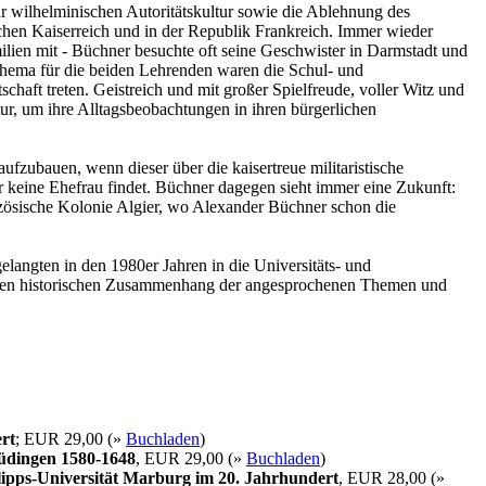
ur wilhelminischen Autoritätskultur sowie die Ablehnung des
tschen Kaiserreich und in der Republik Frankreich. Immer wieder
ilien mit - Büchner besuchte oft seine Geschwister in Darmstadt und
Thema für die beiden Lehrenden waren die Schul- und
chaft treten. Geistreich und mit großer Spielfreude, voller Witz und
tur, um ihre Alltagsbeobachtungen in ihren bürgerlichen
ufzubauen, wenn dieser über die kaisertreue militaristische
er keine Ehefrau findet. Büchner dagegen sieht immer eine Zukunft:
ranzösische Kolonie Algier, wo Alexander Büchner schon die
langten in den 1980er Jahren in die Universitäts- und
ie den historischen Zusammenhang der angesprochenen Themen und
rt
; EUR 29,00 (»
Buchladen
)
Büdingen 1580-1648
, EUR 29,00 (»
Buchladen
)
ipps-Universität Marburg im 20. Jahrhundert
, EUR 28,00 (»