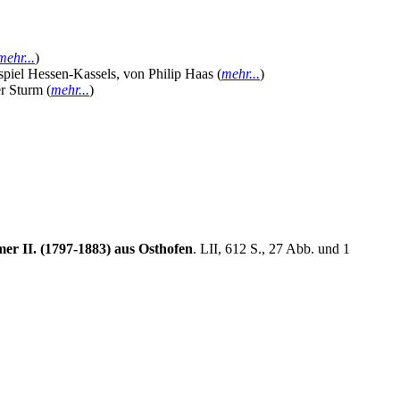
mehr...
)
ispiel Hessen-Kassels, von Philip Haas (
mehr...
)
r Sturm (
mehr...
)
r II. (1797-1883) aus Osthofen
. LII, 612 S., 27 Abb. und 1