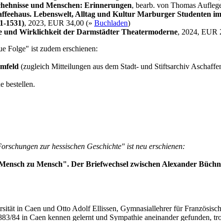
chehnisse und Menschen: Erinnerungen
, bearb. von Thomas Aufleg
feehaus. Lebenswelt, Alltag und Kultur Marburger Studenten im
11-1531)
, 2023, EUR 34,00 (»
Buchladen
)
e und Wirklichkeit der Darmstädter Theatermoderne
, 2024, EUR 
e Folge" ist zudem erschienen:
Umfeld
(zugleich Mitteilungen aus dem Stadt- und Stiftsarchiv Aschaff
 bestellen.
orschungen zur hessischen Geschichte" ist neu erschienen:
 Mensch zu Mensch". Der Briefwechsel zwischen Alexander Büchne
ersität in Caen und Otto Adolf Ellissen, Gymnasiallehrer für Französis
h 1883/84 in Caen kennen gelernt und Sympathie aneinander gefunden, t