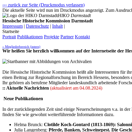
‹‹‹ zurück zur Seite (Druckmodus verlassen)
Die aktuelle Seite wird nun im Druckmodus angezeigt. Zum Ausdrucke
HIKO Darmstadt
Hessische Historische Kommission Darmstadt
Impressum
|
Datenschutz
|
Inhalt
|
Startseite
Portrait
Publikationen
Projekte
Partner
Kontakt
» Mitgliederbereich (intern)
Wir heißen Sie herzlich willkommen auf der Internetseite der H
Die Hessische Historische Kommission heißt alle Interessenten für 
einen Beitrag zur Regionalforschung im Bereich Hessens, besonders 
Ihr gehören als berufene Mitglieder landeskundlich arbeitende Forsch
:: Aktuelle Nachrichten
(aktualisiert am 04.08.2024)
Neue Publikationen
In der zurückliegenden Zeit sind einige Neuerscheinungen v.a. in d
finden Sie wie gewohnt weiterführende Informationen dazu.
Helma Brunck:
Clotilde Koch-Gontard (1813-1869): Salonn
Julia Langenberg:
Pferde, Banken, Schweinepest. Die Gesc