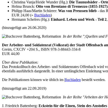
Christina Vanja/Heide Wunder (Hg.):
Die Taunusbäder - Orte 
Helma Brunck:
Otto von Brentano di Tremezzo (1855-1927)
Philipp Haas/Martin Schürrer:
Was von Preussen blieb
- das R
EUR 24,00 (»
Buchladen
)
Hermann Schefers (Hg.):
Einhard. Leben und Werk - Teil 2
(hinzugefügt am 26.06.2020)
In der Reihe ";Quellen und F
Der Arbeiter- und Soldatenrat (Volksrat) der Stadt Offenbach
Greim, CXCIV +204 S., ISBN 978-3-88443-334-8
EUR 44,00
Über diese Publikation:
Das Protokollbuch des Arbeiter- und Soldatenrates Offenbach wird vol
ebenfalls ausführlich dargestellt. In einer umfänglichen Einleitung
Die Publikationen können wie üblich im
Buchladen
bestellt werden.
(hinzugefügt am 22.09.2019)
In der Reihe "Arbeiten der H
J. Friedrich Battenberg:
Eckstein für die Einen, Stein des Anstoßes