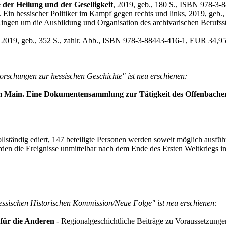
der Heilung und der Geselligkeit
, 2019, geb., 180 S., ISBN 978-3
. Ein hessischer Politiker im Kampf gegen rechts und links, 2019, ge
ingen um die Ausbildung und Organisation des archivarischen Berufss
, 2019, geb., 352 S., zahlr. Abb., ISBN 978-3-88443-416-1, EUR 34,9
orschungen zur hessischen Geschichte" ist neu erschienen:
 am Main. Eine Dokumentensammlung zur Tätigkeit des Offenbache
lständig ediert, 147 beteiligte Personen werden soweit möglich ausführ
 werden die Ereignisse unmittelbar nach dem Ende des Ersten Weltkrieg
essischen Historischen Kommission/Neue Folge" ist neu erschienen:
 für die Anderen
- Regionalgeschichtliche Beiträge zu Voraussetzung