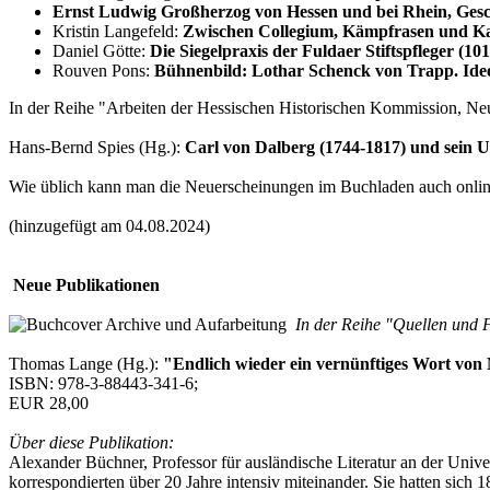
Ernst Ludwig Großherzog von Hessen und bei Rhein, Ges
Kristin Langefeld:
Zwischen Collegium, Kämpfrasen und Kaf
Daniel Götte:
Die Siegelpraxis der Fuldaer Stiftspfleger (10
Rouven Pons:
Bühnenbild: Lothar Schenck von Trapp. Ide
In der Reihe "Arbeiten der Hessischen Historischen Kommission, Neu
Hans-Bernd Spies (Hg.):
Carl von Dalberg (1744-1817) und sein 
Wie üblich kann man die Neuerscheinungen im Buchladen auch online
(hinzugefügt am 04.08.2024)
Neue Publikationen
In der Reihe "Quellen und F
Thomas Lange (Hg.):
"Endlich wieder ein vernünftiges Wort von
ISBN: 978-3-88443-341-6;
EUR 28,00
Über diese Publikation:
Alexander Büchner, Professor für ausländische Literatur an der Univ
korrespondierten über 20 Jahre intensiv miteinander. Sie hatten sic