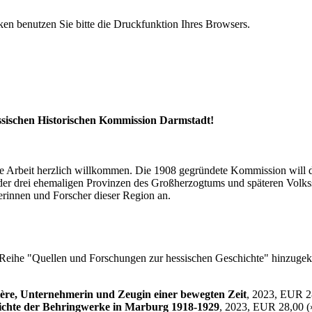
n benutzen Sie bitte die Druckfunktion Ihres Browsers.
essischen Historischen Kommission Darmstadt!
ihre Arbeit herzlich willkommen. Die 1908 gegründete Kommission will
der drei ehemaligen Provinzen des Großherzogtums und späteren Volkss
erinnen und Forscher dieser Region an.
er Reihe "Quellen und Forschungen zur hessischen Geschichte" hinzuge
ière, Unternehmerin und Zeugin einer bewegten Zeit
, 2023, EUR 2
hichte der Behringwerke in Marburg 1918-1929
, 2023, EUR 28,00 