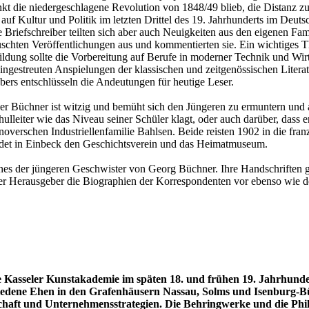
nkt die niedergeschlagene Revolution von 1848/49 blieb, die Distanz z
auf Kultur und Politik im letzten Drittel des 19. Jahrhunderts im Deu
Briefschreiber teilten sich aber auch Neuigkeiten aus den eigenen Fam
auschten Veröffentlichungen aus und kommentierten sie. Ein wichtiges 
ildung sollte die Vorbereitung auf Berufe in moderner Technik und Wirts
eingestreuten Anspielungen der klassischen und zeitgenössischen Litera
ers entschlüsseln die Andeutungen für heutige Leser.
der Büchner ist witzig und bemüht sich den Jüngeren zu ermuntern und a
lleiter wie das Niveau seiner Schüler klagt, oder auch darüber, dass 
annoverschen Industriellenfamilie Bahlsen. Beide reisten 1902 in die f
ndet in Einbeck den Geschichtsverein und das Heimatmuseum.
ines der jüngeren Geschwister von Georg Büchner. Ihre Handschriften ge
lt der Herausgeber die Biographien der Korrespondenten vor ebenso w
Kasseler Kunstakademie im späten 18. und frühen 19. Jahrhunde
hiedene Ehen in den Grafenhäusern Nassau, Solms und Isenburg-
aft und Unternehmensstrategien. Die Behringwerke und die Phil