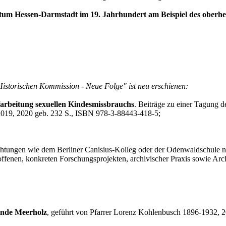
m Hessen-Darmstadt im 19. Jahrhundert am Beispiel des oberhess
Historischen Kommission - Neue Folge" ist neu erschienen:
arbeitung sexuellen Kindesmissbrauchs
. Beiträge zu einer Tagung 
2019, 2020 geb. 232 S., ISBN 978-3-88443-418-5;
ichtungen wie dem Berliner Canisius-Kolleg oder der Odenwaldschule
offenen, konkreten Forschungsprojekten, archivischer Praxis sowie Arc
inde Meerholz
, geführt von Pfarrer Lorenz Kohlenbusch 1896-1932, 2