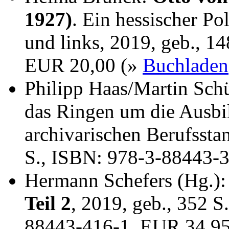
1927)
. Ein hessischer Po
und links, 2019, geb., 1
EUR 20,00 (»
Buchladen
Philipp Haas/Martin Sch
das Ringen um die Ausbi
archivarischen Berufssta
S., ISBN: 978-3-88443-
Hermann Schefers (Hg.)
Teil 2
, 2019, geb., 352 S
88443-416-1, EUR 34,9