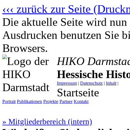
‹‹‹ zurück zur Seite (Druck
Die aktuelle Seite wird n
Ausdrucken benutzen Sie bi
Browsers.
HIKO Darmsta
Hessische His
Impressum
|
Datenschutz
|
Inhalt
|
Startseite
Portrait
Publikationen
Projekte
Partner
Kontakt
» Mitgliederbereich (intern)