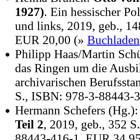
1927)
. Ein hessischer Po
und links, 2019, geb., 1
EUR 20,00 (»
Buchladen
Philipp Haas/Martin Sch
das Ringen um die Ausbi
archivarischen Berufssta
S., ISBN: 978-3-88443-
Hermann Schefers (Hg.)
Teil 2
, 2019, geb., 352 S
88443-416-1, EUR 34,9