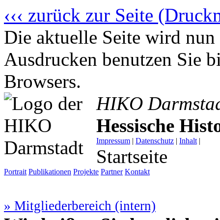
‹‹‹ zurück zur Seite (Druck
Die aktuelle Seite wird n
Ausdrucken benutzen Sie bi
Browsers.
HIKO Darmsta
Hessische His
Impressum
|
Datenschutz
|
Inhalt
|
Startseite
Portrait
Publikationen
Projekte
Partner
Kontakt
» Mitgliederbereich (intern)