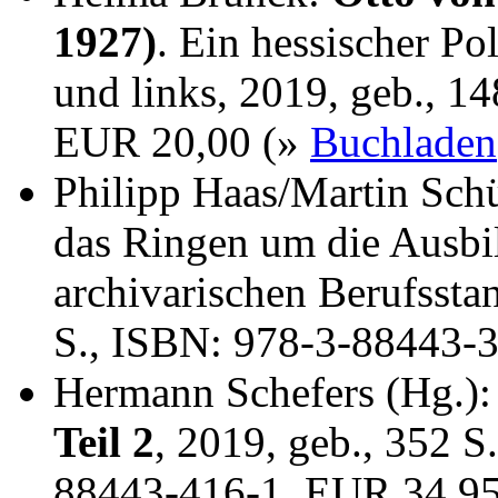
1927)
. Ein hessischer Po
und links, 2019, geb., 1
EUR 20,00 (»
Buchladen
Philipp Haas/Martin Sch
das Ringen um die Ausbi
archivarischen Berufssta
S., ISBN: 978-3-88443-
Hermann Schefers (Hg.)
Teil 2
, 2019, geb., 352 S
88443-416-1, EUR 34,9