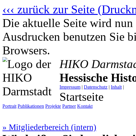
‹‹‹ zurück zur Seite (Druck
Die aktuelle Seite wird n
Ausdrucken benutzen Sie bi
Browsers.
HIKO Darmsta
Hessische His
Impressum
|
Datenschutz
|
Inhalt
|
Startseite
Portrait
Publikationen
Projekte
Partner
Kontakt
» Mitgliederbereich (intern)