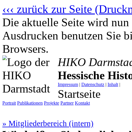
‹‹‹ zurück zur Seite (Druck
Die aktuelle Seite wird n
Ausdrucken benutzen Sie bi
Browsers.
HIKO Darmsta
Hessische His
Impressum
|
Datenschutz
|
Inhalt
|
Startseite
Portrait
Publikationen
Projekte
Partner
Kontakt
» Mitgliederbereich (intern)