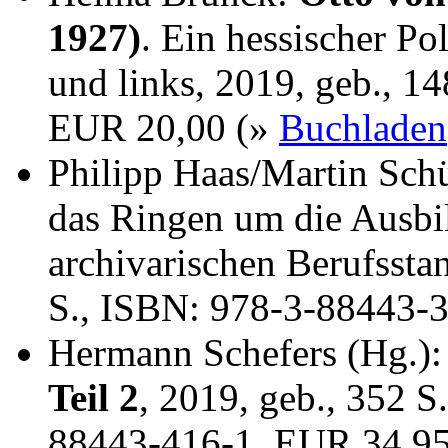
1927)
. Ein hessischer Po
und links, 2019, geb., 1
EUR 20,00 (»
Buchladen
Philipp Haas/Martin Sch
das Ringen um die Ausbi
archivarischen Berufssta
S., ISBN: 978-3-88443-
Hermann Schefers (Hg.)
Teil 2
, 2019, geb., 352 S
88443-416-1, EUR 34,9