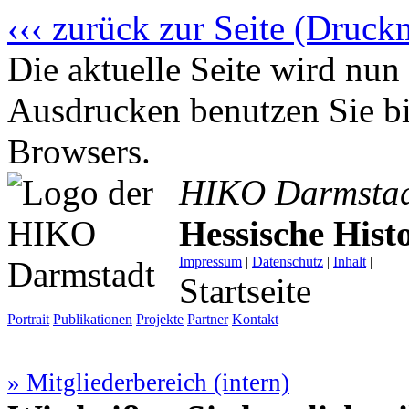
‹‹‹ zurück zur Seite (Druck
Die aktuelle Seite wird n
Ausdrucken benutzen Sie bi
Browsers.
HIKO Darmsta
Hessische His
Impressum
|
Datenschutz
|
Inhalt
|
Startseite
Portrait
Publikationen
Projekte
Partner
Kontakt
» Mitgliederbereich (intern)