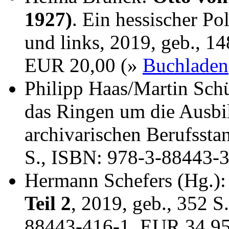
1927)
. Ein hessischer Po
und links, 2019, geb., 1
EUR 20,00 (»
Buchladen
Philipp Haas/Martin Sch
das Ringen um die Ausbi
archivarischen Berufssta
S., ISBN: 978-3-88443-
Hermann Schefers (Hg.)
Teil 2
, 2019, geb., 352 S
88443-416-1, EUR 34,9