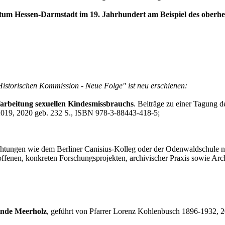
m Hessen-Darmstadt im 19. Jahrhundert am Beispiel des oberhess
Historischen Kommission - Neue Folge" ist neu erschienen:
arbeitung sexuellen Kindesmissbrauchs
. Beiträge zu einer Tagung 
2019, 2020 geb. 232 S., ISBN 978-3-88443-418-5;
ichtungen wie dem Berliner Canisius-Kolleg oder der Odenwaldschule
offenen, konkreten Forschungsprojekten, archivischer Praxis sowie Arc
inde Meerholz
, geführt von Pfarrer Lorenz Kohlenbusch 1896-1932, 2