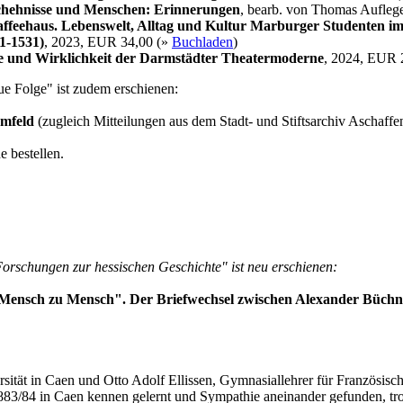
chehnisse und Menschen: Erinnerungen
, bearb. von Thomas Aufleg
feehaus. Lebenswelt, Alltag und Kultur Marburger Studenten im
11-1531)
, 2023, EUR 34,00 (»
Buchladen
)
e und Wirklichkeit der Darmstädter Theatermoderne
, 2024, EUR 
e Folge" ist zudem erschienen:
Umfeld
(zugleich Mitteilungen aus dem Stadt- und Stiftsarchiv Aschaff
 bestellen.
orschungen zur hessischen Geschichte" ist neu erschienen:
 Mensch zu Mensch". Der Briefwechsel zwischen Alexander Büchne
ersität in Caen und Otto Adolf Ellissen, Gymnasiallehrer für Französis
h 1883/84 in Caen kennen gelernt und Sympathie aneinander gefunden, t