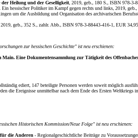
der Heilung und der Geselligkeit
, 2019, geb., 180 S., ISBN 978-3
. Ein hessischer Politiker im Kampf gegen rechts und links, 2019, ge
ingen um die Ausbildung und Organisation des archivarischen Berufss
, 2019, geb., 352 S., zahlr. Abb., ISBN 978-3-88443-416-1, EUR 34,9
orschungen zur hessischen Geschichte" ist neu erschienen:
 am Main. Eine Dokumentensammlung zur Tätigkeit des Offenbache
lständig ediert, 147 beteiligte Personen werden soweit möglich ausführ
 werden die Ereignisse unmittelbar nach dem Ende des Ersten Weltkrieg
essischen Historischen Kommission/Neue Folge" ist neu erschienen:
 für die Anderen
- Regionalgeschichtliche Beiträge zu Voraussetzung