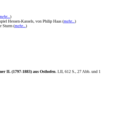
mehr...
)
ispiel Hessen-Kassels, von Philip Haas (
mehr...
)
r Sturm (
mehr...
)
r II. (1797-1883) aus Osthofen
. LII, 612 S., 27 Abb. und 1