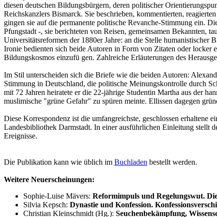
diesen deutschen Bildungsbürgern, deren politischer Orientierungspu
Reichskanzlers Bismarck. Sie beschrieben, kommentierten, reagierten 
gingen sie auf die permanente politische Revanche-Stimmung ein. Die 
Pfungstadt -, sie berichteten von Reisen, gemeinsamen Bekannten, t
Universitätsreformen der 1880er Jahre: an die Stelle humanistischer B
Ironie bedienten sich beide Autoren in Form von Zitaten oder locker 
Bildungskosmos einzufü gen. Zahlreiche Erläuterungen des Herausgeb
Im Stil unterscheiden sich die Briefe wie die beiden Autoren: Alexan
Stimmung in Deutschland, die politische Meinungskontrolle durch Schu
mit 72 Jahren heiratete er die 22-jährige Studentin Martha aus der h
muslimische "grüne Gefahr" zu spüren meinte. Ellissen dagegen grü
Diese Korrespondenz ist die umfangreichste, geschlossen erhaltene e
Landesbibliothek Darmstadt. In einer ausführlichen Einleitung stel
Ereignisse.
Die Publikation kann wie üblich im
Buchladen
bestellt werden.
Weitere Neuerscheinungen:
Sophie-Luise Mävers:
Reformimpuls und Regelungswut. Die 
Silvia Kepsch:
Dynastie und Konfession. Konfessionsversc
Christian Kleinschmidt (Hg.):
Seuchenbekämpfung, Wissensch