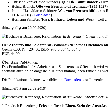
Christina Vanja/Heide Wunder (Hg.):
Die Taunusbäder - Orte 
Helma Brunck:
Otto von Brentano di Tremezzo (1855-1927)
Philipp Haas/Martin Schürrer:
Was von Preussen blieb
- das R
EUR 24,00 (»
Buchladen
)
Hermann Schefers (Hg.):
Einhard. Leben und Werk - Teil 2
(hinzugefügt am 26.06.2020)
In der Reihe ";Quellen und F
Der Arbeiter- und Soldatenrat (Volksrat) der Stadt Offenbach
Greim, CXCIV +204 S., ISBN 978-3-88443-334-8
EUR 44,00
Über diese Publikation:
Das Protokollbuch des Arbeiter- und Soldatenrates Offenbach wird vol
ebenfalls ausführlich dargestellt. In einer umfänglichen Einleitung
Die Publikationen können wie üblich im
Buchladen
bestellt werden.
(hinzugefügt am 22.09.2019)
In der Reihe "Arbeiten der H
J. Friedrich Battenberg:
Eckstein für die Einen, Stein des Anstoßes