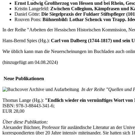
Ernst Ludwig Großherzog von Hessen und bei Rhein, Ges
Kristin Langefeld:
Zwischen Collegium, Kämpfrasen und Kaf
Daniel Götte:
Die Siegelpraxis der Fuldaer Stiftspfleger (10
Rouven Pons:
Bühnenbild: Lothar Schenck von Trapp. Ide
In der Reihe "Arbeiten der Hessischen Historischen Kommission, Neu
Hans-Bernd Spies (Hg.):
Carl von Dalberg (1744-1817) und sein 
Wie üblich kann man die Neuerscheinungen im Buchladen auch online
(hinzugefügt am 04.08.2024)
Neue Publikationen
In der Reihe "Quellen und F
Thomas Lange (Hg.):
"Endlich wieder ein vernünftiges Wort von
ISBN: 978-3-88443-341-6;
EUR 28,00
Über diese Publikation:
Alexander Büchner, Professor für ausländische Literatur an der Univ
korrespondierten über 20 Jahre intensiv miteinander. Sie hatten sic