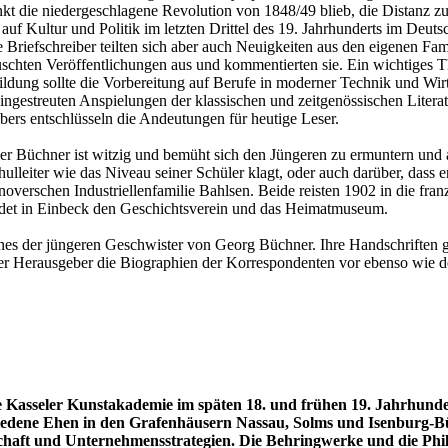
nkt die niedergeschlagene Revolution von 1848/49 blieb, die Distanz z
auf Kultur und Politik im letzten Drittel des 19. Jahrhunderts im Deu
Briefschreiber teilten sich aber auch Neuigkeiten aus den eigenen Fam
auschten Veröffentlichungen aus und kommentierten sie. Ein wichtiges 
ildung sollte die Vorbereitung auf Berufe in moderner Technik und Wirts
eingestreuten Anspielungen der klassischen und zeitgenössischen Litera
ers entschlüsseln die Andeutungen für heutige Leser.
der Büchner ist witzig und bemüht sich den Jüngeren zu ermuntern und a
lleiter wie das Niveau seiner Schüler klagt, oder auch darüber, dass 
annoverschen Industriellenfamilie Bahlsen. Beide reisten 1902 in die f
ndet in Einbeck den Geschichtsverein und das Heimatmuseum.
ines der jüngeren Geschwister von Georg Büchner. Ihre Handschriften ge
lt der Herausgeber die Biographien der Korrespondenten vor ebenso w
Kasseler Kunstakademie im späten 18. und frühen 19. Jahrhunde
hiedene Ehen in den Grafenhäusern Nassau, Solms und Isenburg-
aft und Unternehmensstrategien. Die Behringwerke und die Phil