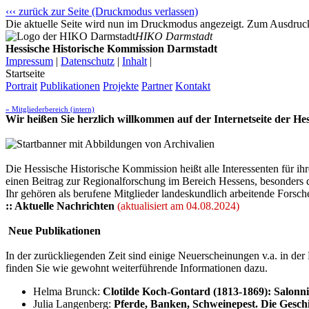
‹‹‹ zurück zur Seite (Druckmodus verlassen)
Die aktuelle Seite wird nun im Druckmodus angezeigt. Zum Ausdrucke
HIKO Darmstadt
Hessische Historische Kommission Darmstadt
Impressum
|
Datenschutz
|
Inhalt
|
Startseite
Portrait
Publikationen
Projekte
Partner
Kontakt
» Mitgliederbereich (intern)
Wir heißen Sie herzlich willkommen auf der Internetseite der H
Die Hessische Historische Kommission heißt alle Interessenten für 
einen Beitrag zur Regionalforschung im Bereich Hessens, besonders 
Ihr gehören als berufene Mitglieder landeskundlich arbeitende Forsch
:: Aktuelle Nachrichten
(aktualisiert am 04.08.2024)
Neue Publikationen
In der zurückliegenden Zeit sind einige Neuerscheinungen v.a. in d
finden Sie wie gewohnt weiterführende Informationen dazu.
Helma Brunck:
Clotilde Koch-Gontard (1813-1869): Salonn
Julia Langenberg:
Pferde, Banken, Schweinepest. Die Gesc