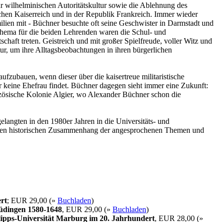
ur wilhelminischen Autoritätskultur sowie die Ablehnung des
tschen Kaiserreich und in der Republik Frankreich. Immer wieder
ilien mit - Büchner besuchte oft seine Geschwister in Darmstadt und
Thema für die beiden Lehrenden waren die Schul- und
chaft treten. Geistreich und mit großer Spielfreude, voller Witz und
tur, um ihre Alltagsbeobachtungen in ihren bürgerlichen
ufzubauen, wenn dieser über die kaisertreue militaristische
er keine Ehefrau findet. Büchner dagegen sieht immer eine Zukunft:
ranzösische Kolonie Algier, wo Alexander Büchner schon die
langten in den 1980er Jahren in die Universitäts- und
ie den historischen Zusammenhang der angesprochenen Themen und
rt
; EUR 29,00 (»
Buchladen
)
Büdingen 1580-1648
, EUR 29,00 (»
Buchladen
)
ipps-Universität Marburg im 20. Jahrhundert
, EUR 28,00 (»