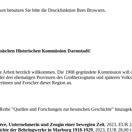
n benutzen Sie bitte die Druckfunktion Ihres Browsers.
essischen Historischen Kommission Darmstadt!
ihre Arbeit herzlich willkommen. Die 1908 gegründete Kommission will
der drei ehemaligen Provinzen des Großherzogtums und späteren Volkss
erinnen und Forscher dieser Region an.
er Reihe "Quellen und Forschungen zur hessischen Geschichte" hinzuge
ière, Unternehmerin und Zeugin einer bewegten Zeit
, 2023, EUR 2
hichte der Behringwerke in Marburg 1918-1929
, 2023, EUR 28,00 