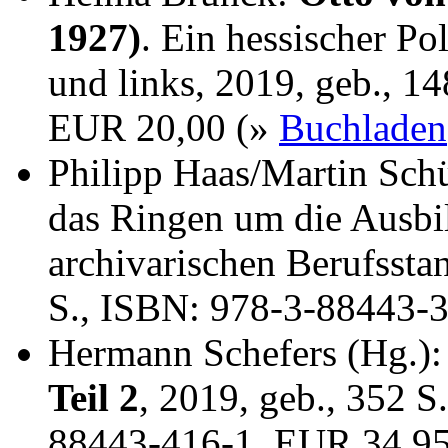
1927)
. Ein hessischer Po
und links, 2019, geb., 1
EUR 20,00 (»
Buchladen
Philipp Haas/Martin Sch
das Ringen um die Ausbi
archivarischen Berufssta
S., ISBN: 978-3-88443-
Hermann Schefers (Hg.)
Teil 2
, 2019, geb., 352 S
88443-416-1, EUR 34,9