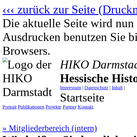
‹‹‹ zurück zur Seite (Druck
Die aktuelle Seite wird n
Ausdrucken benutzen Sie bi
Browsers.
HIKO Darmsta
Hessische His
Impressum
|
Datenschutz
|
Inhalt
|
Startseite
Portrait
Publikationen
Projekte
Partner
Kontakt
» Mitgliederbereich (intern)