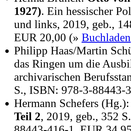
1927)
. Ein hessischer Po
und links, 2019, geb., 1
EUR 20,00 (»
Buchladen
Philipp Haas/Martin Sch
das Ringen um die Ausbi
archivarischen Berufssta
S., ISBN: 978-3-88443-
Hermann Schefers (Hg.)
Teil 2
, 2019, geb., 352 S
88443-416-1, EUR 34,9