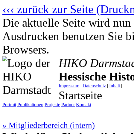
‹‹‹ zurück zur Seite (Druck
Die aktuelle Seite wird n
Ausdrucken benutzen Sie bi
Browsers.
HIKO Darmsta
Hessische His
Impressum
|
Datenschutz
|
Inhalt
|
Startseite
Portrait
Publikationen
Projekte
Partner
Kontakt
» Mitgliederbereich (intern)