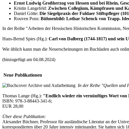
Ernst Ludwig Großherzog von Hessen und bei Rhein, Ges
Kristin Langefeld:
Zwischen Collegium, Kämpfrasen und Kaf
Daniel Götte:
Die Siegelpraxis der Fuldaer Stiftspfleger (10
Rouven Pons:
Bühnenbild: Lothar Schenck von Trapp. Ide
In der Reihe "Arbeiten der Hessischen Historischen Kommission, Neu
Hans-Bernd Spies (Hg.):
Carl von Dalberg (1744-1817) und sein 
Wie üblich kann man die Neuerscheinungen im Buchladen auch online
(hinzugefügt am 04.08.2024)
Neue Publikationen
In der Reihe "Quellen und F
Thomas Lange (Hg.):
"Endlich wieder ein vernünftiges Wort von
ISBN: 978-3-88443-341-6;
EUR 28,00
Über diese Publikation:
Alexander Büchner, Professor für ausländische Literatur an der Univ
korrespondierten über 20 Jahre intensiv miteinander. Sie hatten sic