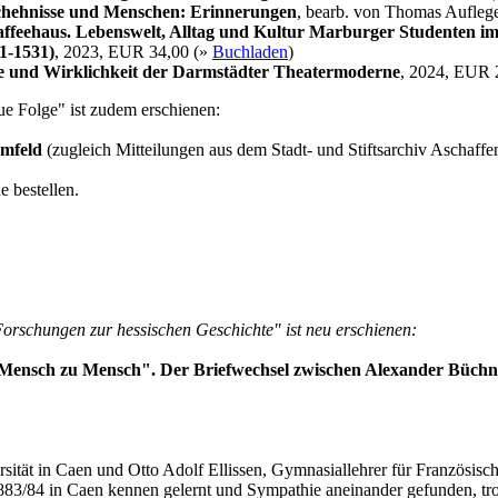
chehnisse und Menschen: Erinnerungen
, bearb. von Thomas Aufleg
feehaus. Lebenswelt, Alltag und Kultur Marburger Studenten im
11-1531)
, 2023, EUR 34,00 (»
Buchladen
)
e und Wirklichkeit der Darmstädter Theatermoderne
, 2024, EUR 
e Folge" ist zudem erschienen:
Umfeld
(zugleich Mitteilungen aus dem Stadt- und Stiftsarchiv Aschaff
 bestellen.
orschungen zur hessischen Geschichte" ist neu erschienen:
 Mensch zu Mensch". Der Briefwechsel zwischen Alexander Büchne
ersität in Caen und Otto Adolf Ellissen, Gymnasiallehrer für Französis
h 1883/84 in Caen kennen gelernt und Sympathie aneinander gefunden, t