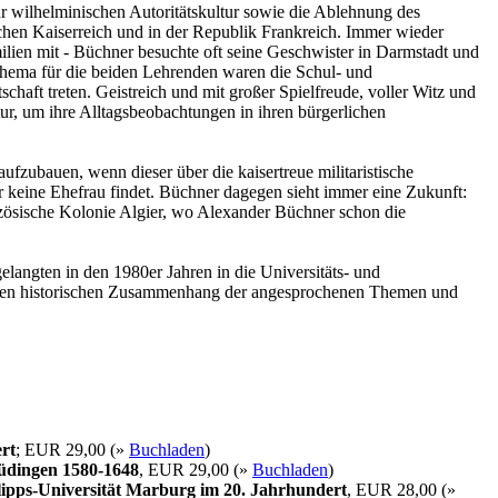
ur wilhelminischen Autoritätskultur sowie die Ablehnung des
tschen Kaiserreich und in der Republik Frankreich. Immer wieder
ilien mit - Büchner besuchte oft seine Geschwister in Darmstadt und
Thema für die beiden Lehrenden waren die Schul- und
chaft treten. Geistreich und mit großer Spielfreude, voller Witz und
tur, um ihre Alltagsbeobachtungen in ihren bürgerlichen
ufzubauen, wenn dieser über die kaisertreue militaristische
er keine Ehefrau findet. Büchner dagegen sieht immer eine Zukunft:
ranzösische Kolonie Algier, wo Alexander Büchner schon die
langten in den 1980er Jahren in die Universitäts- und
ie den historischen Zusammenhang der angesprochenen Themen und
rt
; EUR 29,00 (»
Buchladen
)
Büdingen 1580-1648
, EUR 29,00 (»
Buchladen
)
ipps-Universität Marburg im 20. Jahrhundert
, EUR 28,00 (»