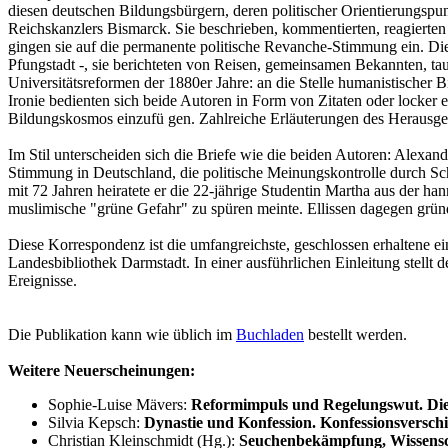
diesen deutschen Bildungsbürgern, deren politischer Orientierungspu
Reichskanzlers Bismarck. Sie beschrieben, kommentierten, reagierten 
gingen sie auf die permanente politische Revanche-Stimmung ein. Die 
Pfungstadt -, sie berichteten von Reisen, gemeinsamen Bekannten, t
Universitätsreformen der 1880er Jahre: an die Stelle humanistischer B
Ironie bedienten sich beide Autoren in Form von Zitaten oder locker 
Bildungskosmos einzufü gen. Zahlreiche Erläuterungen des Herausgeb
Im Stil unterscheiden sich die Briefe wie die beiden Autoren: Alexan
Stimmung in Deutschland, die politische Meinungskontrolle durch Schu
mit 72 Jahren heiratete er die 22-jährige Studentin Martha aus der h
muslimische "grüne Gefahr" zu spüren meinte. Ellissen dagegen grü
Diese Korrespondenz ist die umfangreichste, geschlossen erhaltene e
Landesbibliothek Darmstadt. In einer ausführlichen Einleitung stel
Ereignisse.
Die Publikation kann wie üblich im
Buchladen
bestellt werden.
Weitere Neuerscheinungen:
Sophie-Luise Mävers:
Reformimpuls und Regelungswut. Die 
Silvia Kepsch:
Dynastie und Konfession. Konfessionsversc
Christian Kleinschmidt (Hg.):
Seuchenbekämpfung, Wissensch