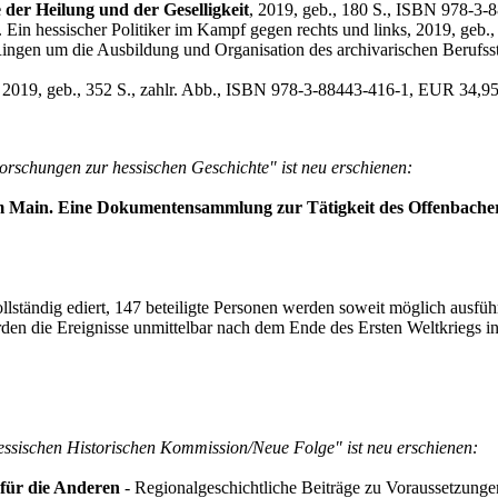
der Heilung und der Geselligkeit
, 2019, geb., 180 S., ISBN 978-3
. Ein hessischer Politiker im Kampf gegen rechts und links, 2019, ge
ingen um die Ausbildung und Organisation des archivarischen Berufss
, 2019, geb., 352 S., zahlr. Abb., ISBN 978-3-88443-416-1, EUR 34,9
orschungen zur hessischen Geschichte" ist neu erschienen:
 am Main. Eine Dokumentensammlung zur Tätigkeit des Offenbache
lständig ediert, 147 beteiligte Personen werden soweit möglich ausführ
 werden die Ereignisse unmittelbar nach dem Ende des Ersten Weltkrieg
essischen Historischen Kommission/Neue Folge" ist neu erschienen:
 für die Anderen
- Regionalgeschichtliche Beiträge zu Voraussetzung