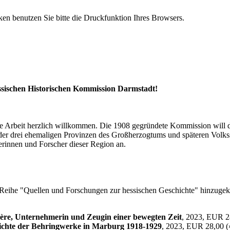
n benutzen Sie bitte die Druckfunktion Ihres Browsers.
essischen Historischen Kommission Darmstadt!
ihre Arbeit herzlich willkommen. Die 1908 gegründete Kommission will
der drei ehemaligen Provinzen des Großherzogtums und späteren Volkss
erinnen und Forscher dieser Region an.
er Reihe "Quellen und Forschungen zur hessischen Geschichte" hinzuge
ière, Unternehmerin und Zeugin einer bewegten Zeit
, 2023, EUR 2
hichte der Behringwerke in Marburg 1918-1929
, 2023, EUR 28,00 