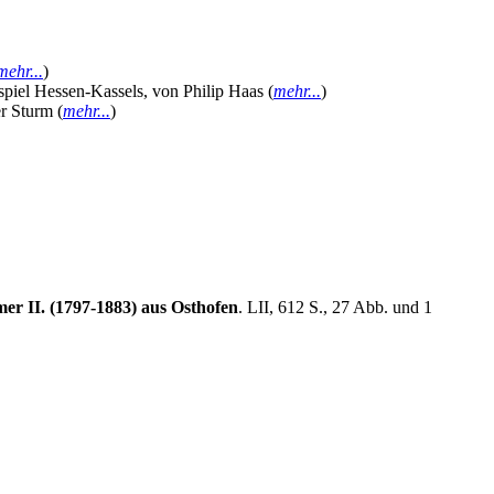
mehr...
)
ispiel Hessen-Kassels, von Philip Haas (
mehr...
)
r Sturm (
mehr...
)
r II. (1797-1883) aus Osthofen
. LII, 612 S., 27 Abb. und 1