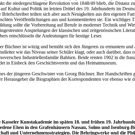
nkt die niedergeschlagene Revolution von 1848/49 blieb, die Distanz z
auf Kultur und Politik im letzten Drittel des 19. Jahrhunderts im Deu
Briefschreiber teilten sich aber auch Neuigkeiten aus den eigenen Fam
auschten Veröffentlichungen aus und kommentierten sie. Ein wichtiges 
ildung sollte die Vorbereitung auf Berufe in moderner Technik und Wirts
eingestreuten Anspielungen der klassischen und zeitgenössischen Litera
ers entschlüsseln die Andeutungen für heutige Leser.
der Büchner ist witzig und bemüht sich den Jüngeren zu ermuntern und a
lleiter wie das Niveau seiner Schüler klagt, oder auch darüber, dass 
annoverschen Industriellenfamilie Bahlsen. Beide reisten 1902 in die f
ndet in Einbeck den Geschichtsverein und das Heimatmuseum.
ines der jüngeren Geschwister von Georg Büchner. Ihre Handschriften ge
lt der Herausgeber die Biographien der Korrespondenten vor ebenso w
Kasseler Kunstakademie im späten 18. und frühen 19. Jahrhunde
hiedene Ehen in den Grafenhäusern Nassau, Solms und Isenburg-
aft und Unternehmensstrategien. Die Behringwerke und die Phil