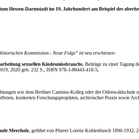
m Hessen-Darmstadt im 19. Jahrhundert am Beispiel des oberhess
Historischen Kommission - Neue Folge" ist neu erschienen:
arbeitung sexuellen Kindesmissbrauchs
. Beiträge zu einer Tagung 
2019, 2020 geb. 232 S., ISBN 978-3-88443-418-5;
ichtungen wie dem Berliner Canisius-Kolleg oder der Odenwaldschule
offenen, konkreten Forschungsprojekten, archivischer Praxis sowie Arc
inde Meerholz
, geführt von Pfarrer Lorenz Kohlenbusch 1896-1932, 2