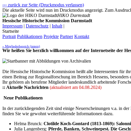
‹‹‹ zurück zur Seite (Druckmodus verlassen)
Die aktuelle Seite wird nun im Druckmodus angezeigt. Zum Ausdrucke
HIKO Darmstadt
Hessische Historische Kommission Darmstadt
Impressum
|
Datenschutz
|
Inhalt
|
Startseite
Portrait
Publikationen
Projekte
Partner
Kontakt
» Mitgliederbereich (intern)
Wir heißen Sie herzlich willkommen auf der Internetseite der H
Die Hessische Historische Kommission heißt alle Interessenten für 
einen Beitrag zur Regionalforschung im Bereich Hessens, besonders 
Ihr gehören als berufene Mitglieder landeskundlich arbeitende Forsch
:: Aktuelle Nachrichten
(aktualisiert am 04.08.2024)
Neue Publikationen
In der zurückliegenden Zeit sind einige Neuerscheinungen v.a. in d
finden Sie wie gewohnt weiterführende Informationen dazu.
Helma Brunck:
Clotilde Koch-Gontard (1813-1869): Salonn
Julia Langenberg:
Pferde, Banken, Schweinepest. Die Gesc