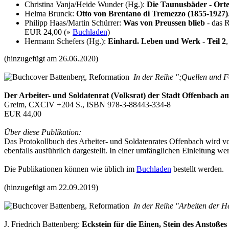
Christina Vanja/Heide Wunder (Hg.):
Die Taunusbäder - Orte 
Helma Brunck:
Otto von Brentano di Tremezzo (1855-1927)
Philipp Haas/Martin Schürrer:
Was von Preussen blieb
- das R
EUR 24,00 (»
Buchladen
)
Hermann Schefers (Hg.):
Einhard. Leben und Werk - Teil 2
(hinzugefügt am 26.06.2020)
In der Reihe ";Quellen und F
Der Arbeiter- und Soldatenrat (Volksrat) der Stadt Offenbach
Greim, CXCIV +204 S., ISBN 978-3-88443-334-8
EUR 44,00
Über diese Publikation:
Das Protokollbuch des Arbeiter- und Soldatenrates Offenbach wird vol
ebenfalls ausführlich dargestellt. In einer umfänglichen Einleitung
Die Publikationen können wie üblich im
Buchladen
bestellt werden.
(hinzugefügt am 22.09.2019)
In der Reihe "Arbeiten der H
J. Friedrich Battenberg:
Eckstein für die Einen, Stein des Anstoßes