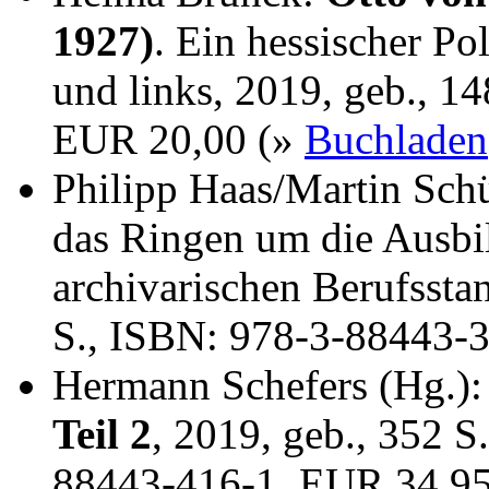
1927)
. Ein hessischer Po
und links, 2019, geb., 1
EUR 20,00 (»
Buchladen
Philipp Haas/Martin Sch
das Ringen um die Ausbi
archivarischen Berufssta
S., ISBN: 978-3-88443-
Hermann Schefers (Hg.)
Teil 2
, 2019, geb., 352 S
88443-416-1, EUR 34,9