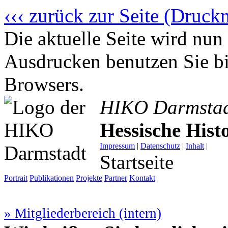
‹‹‹ zurück zur Seite (Druck
Die aktuelle Seite wird n
Ausdrucken benutzen Sie bi
Browsers.
HIKO Darmsta
Hessische His
Impressum
|
Datenschutz
|
Inhalt
|
Startseite
Portrait
Publikationen
Projekte
Partner
Kontakt
» Mitgliederbereich (intern)