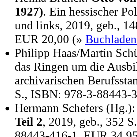
1927)
. Ein hessischer Po
und links, 2019, geb., 1
EUR 20,00 (»
Buchladen
Philipp Haas/Martin Sch
das Ringen um die Ausbi
archivarischen Berufssta
S., ISBN: 978-3-88443-
Hermann Schefers (Hg.)
Teil 2
, 2019, geb., 352 S
88443-416-1, EUR 34,9