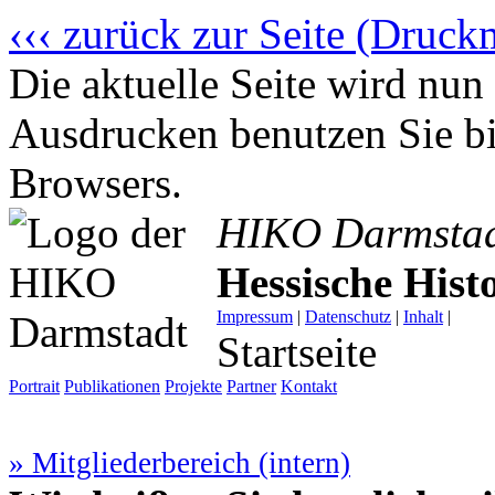
‹‹‹ zurück zur Seite (Druck
Die aktuelle Seite wird n
Ausdrucken benutzen Sie bi
Browsers.
HIKO Darmsta
Hessische His
Impressum
|
Datenschutz
|
Inhalt
|
Startseite
Portrait
Publikationen
Projekte
Partner
Kontakt
» Mitgliederbereich (intern)